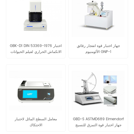
جهاز اختبار قوة انفجار رقائق
GBK-D1 DIN 53369-1976 اختبار
الألومنيوم GNP-1
الانكماش الحراري لفيلم الحيوانات
الأليفة اختبار الانكماش الحراري
للبلاستيك/PVC/OPS الفيلم
GBD-S ASTMD689 Elmendorf
معامل السطح المائل لاختبار
جهاز اختبار قوة التمزق للنسيج
الاحتكاك
والورق