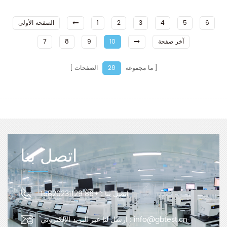
6
5
4
3
2
1
الصفحة الأولى
آخر صفحة
10
9
8
7
ما مجموعه
الصفحات
28
اتصل بنا
اتصل بنا :
+86 15820231129
info@gbtest.cn
ارسل لنا عبر البريد الإلكتروني :