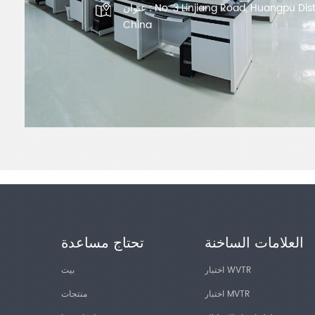
No. 3 Linjiang Road, Huangpu Dis
عنوان :
China
العلامات الساخنة
تحتاج مساعدة
اختبار WVTR
بيت
اختبار MVTR
منتجات