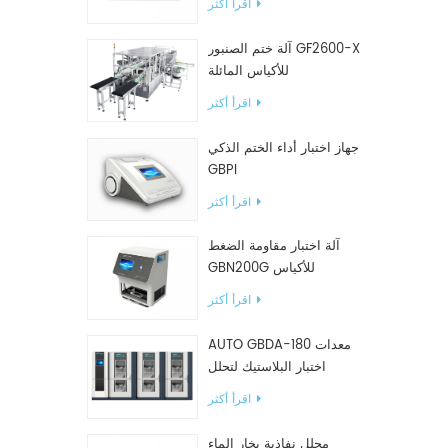
اقرأ أكثر
آلة ختم الصنبور GF2600-X
للأكياس المائلة
اقرأ أكثر
جهاز اختبار أداء الختم الذكي
GBPI
اقرأ أكثر
آلة اختبار مقاومة الضغط
GBN200G للأكياس
البلاستيكية
اقرأ أكثر
AUTO GBDA-180 معدات
اختبار البلاستيك لتحلل
السماد
اقرأ أكثر
محلل نفاذية بخار الماء