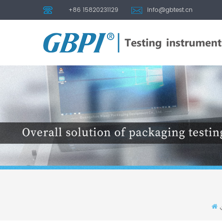
+86 15820231129
info@gbtest.cn