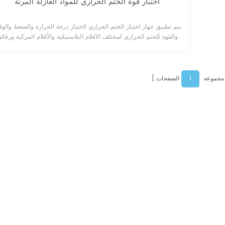
اختبار قوة الختم الحراري للمواد العازلة المرنة
يتم تطبيق جهاز اختبار الختم الحراري لاختبار درجة الحرارة والضغط والو
والقوة للختم الحراري لمختلف الأفلام البلاستيكية والأفلام المركبة ورقائ
الألومنيوم وما إلى ذلك، ويستخدم على نطاق واسع في صناعات الأغذية والأد
ووكالات التفتيش ومعهد الأبحاث وما إلى ذلك.
1
 مجموعه
الصفحات