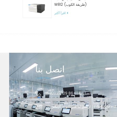
W812 (طريقة الكوب)
معدات اختبار WVTR للتغليف
اقرأ أكثر
اتصل بنا
اتصل بنا :
+86 15820231129
info@gbtest
ارسل لنا عبر البريد الإلكتروني :