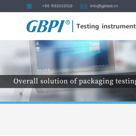
+86 15820231129
info@gbtest.cn