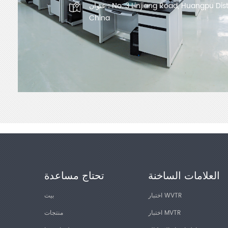
No. 3 Linjiang Road, Huangpu Dis
عنوان :
China
العلامات الساخنة
تحتاج مساعدة
اختبار WVTR
بيت
اختبار MVTR
منتجات