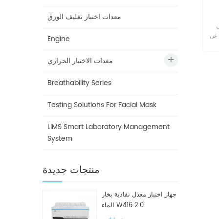
معدات اختبار تغليف الورق
نظام إدارة المختبرات الذكي LIMS إدارة شاملة لمعلومات المختبر من محطة
G عام 2002، وتوفر
Engine
تبرات
التخلص
معدات الاختبار الحراري
تبع
Breathability Series
لرقمي
نترنت الأشياء
Testing Solutions For Facial Mask
ّدة
،
لة
LIMS Smart Laboratory Management
ير
System
بع
مة
منتجات جديدة
امل
ال
لفة
جهاز اختبار معدل نفاذية بخار
ورة
الماء W416 2.0
ب