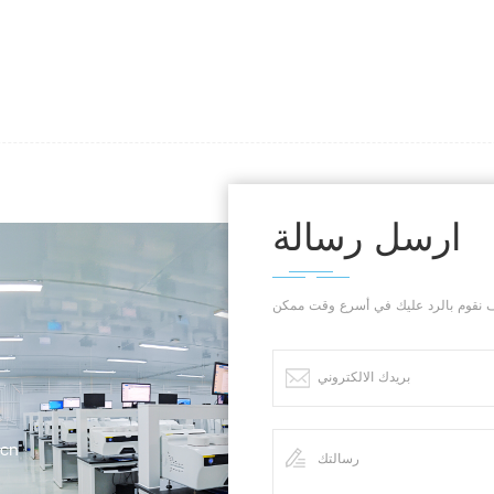
(FDA)، مع إمكانية تتبع كاملة للبيانات والتح
متعددة. إدارة المنصة المتكاملة أرشفة ومراقبة موحدة لبيانات البحث والتط
الاختبارات/الإنتاج. سير عمل مختبري احترافي تحكم كامل في الأجهزة
والمخزون والاختبارات وإعداد التقارير. ضمان الامتثال الصارم سير عمل تد
مدمج لاجتياز عمليات التفتيش التنظيمية الدوائية.
ارسل رسالة
.cn