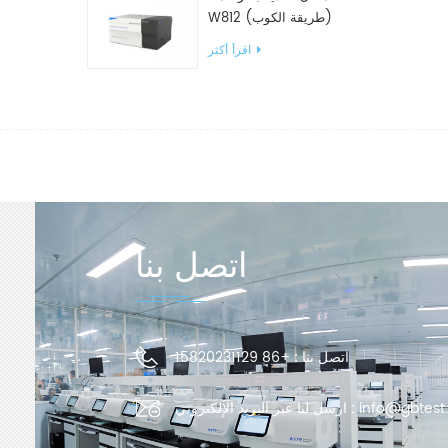
كم التعاوني في الجودة عبر مواقع
W812 (طريقة الكوب)
وير/
معدات اختبار WVTR للتغليف
اقرأ أكثر
قيق
اتصل بنا
اتصل بنا :
+86 15820231129
info@gbtest
ارسل لنا عبر البريد الإلكتروني :