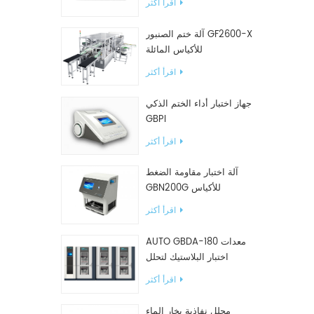
اقرأ أكثر
نات
رة
قرير
آلة ختم الصنبور GF2600-X
ء
للأكياس المائلة
يت،
اقرأ أكثر
الهاتف
جهاز اختبار أداء الختم الذكي
م
GBPI
ينة
اقرأ أكثر
ة
قود
دات
آلة اختبار مقاومة الضغط
رير
GBN200G للأكياس
ي
البلاستيكية
اقرأ أكثر
لة
AUTO GBDA-180 معدات
ع
 والتدريب 2 التطوير
اختبار البلاستيك لتحلل
 وتدريب
السماد
اقرأ أكثر
ي
فق
محلل نفاذية بخار الماء
واء