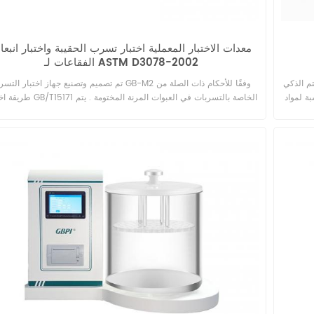
معدات الاختبار المعملية اختبار تسرب الحقيبة واختبار انبع
الفقاعات لـ ASTM D3078-2002
العمل المتمثل في
تم تصميم وتصنيع جهاز اختبار التسرب GB-M2 وفقًا للأحكام ذات الصل
بة لمواد
طريقة اختبار GB/T15171 الخاصة بالتسربات في العبوا
لمسامية
استخدامه للكشف عن حالة الختم لأكياس وحاويات التغليف البلاستيكية، وي
 مواد
تطبيقه على الصناعات الغذائية والمشروبات والأدوية والعناية الشخصية وما 
تماشى مع
ذلك. يمكن للاختبار التقريبي مقارنة وتقييم تكنولوجيا الختم وأداء الختم لأج
وISO وGB المعمول بها. وفي الوقت نفسه، توفر شركتنا
التغليف بشكل فعال، وتوفير الأساس العلمي لتحديد المؤشرات الفنية ذا
الصلة. يمكن استخدامه أيضًا لاختبار أداء الختم للعينات بعد اختبار الإسقا
والضغط .