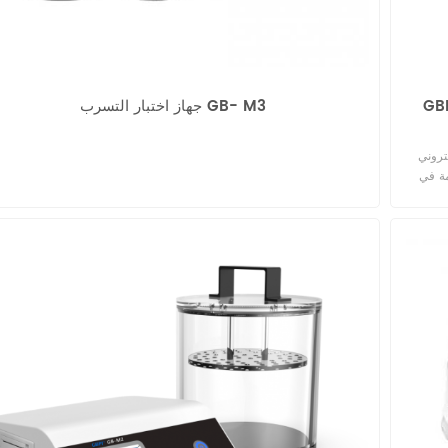
م اختبار
جهاز اختبار التسرب GB- M3
المحكم وأداء
مة في