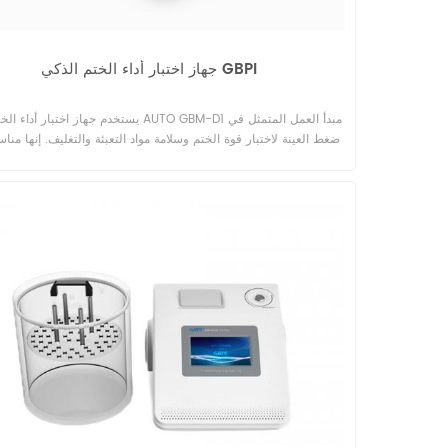
جهاز اختبار أداء الختم الذكي GBPI
يستخدم جهاز اختبار أداء الختم الذكي AUTO GBM-D1 مبدأ 
ضغط العينة لاختبار قوة الختم وسلامة مواد التعبئة والتغليف. إنها مناس
تغليف المواد الغذائية والأدوية مثل رقائق الألومنيوم المرنة والصلبة وا
والمصفحة. هناك أوضاع اختبار متعددة للتقييم الشامل لضيق وسلامة
التعبئة والتغليف. قابلية تطبيق واسعة، ووظائف وملحقات كاملة، بما ي
معايير ASTM 
الملحقات والخدمات المطابقة للعينات المختلفة.