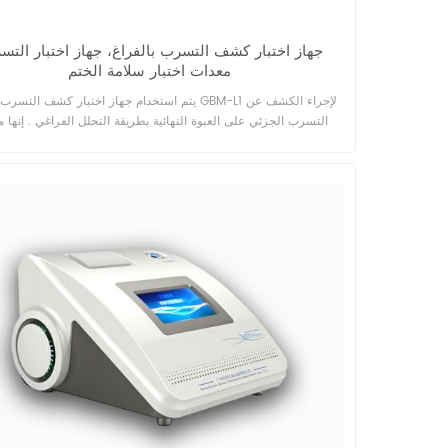
جهاز اختبار كشف التسرب بالفراغ، جهاز اختبار التس
معدات اختبار سلامة الختم
يتم استخدام جهاز اختبار كشف التسرب بالفراغ GBM-L1 لإجرا
التسرب الجزئي على العبوة النهائية بطريقة التحلل الفراغي . إنها م
للكشف عن التسرب لضمان سلامة حاويات التغليف المختلفة ويتم تطب
الأمبولات والقوارير وزجاجات HDPE والإبر المعبأة مسبقً
الأدوية وتغليف المواد الغذائية وتغليف الصناعة الكيميائية. إنه مفيد 
التحضير غير المدمرة وغير التالفة والخالية من العينات.