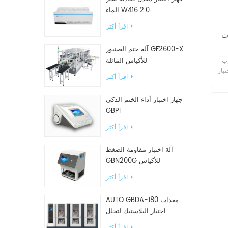
الماء W416 2.0
اقرأ أكثر
اث
آلة ختم الصنبور GF2600-X
للأكياس المائلة
ة من
ت المرنة المختومة . يتم
اقرأ أكثر
تم
إلى
جهاز اختبار أداء الختم الذكي
زاء
GBPI
ت
ط
اقرأ أكثر
آلة اختبار مقاومة الضغط
GBN200G للأكياس
البلاستيكية
اقرأ أكثر
AUTO GBDA-180 معدات
اختبار البلاستيك لتحلل
السماد
اقرأ أكثر