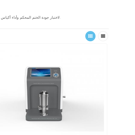
GB-M1 لاختبار جودة الختم المحكم وأداء أكياس التغليف والزجاجات والعلب وما إلى ذلك، المستخدمة في صناعات الأغذية والمشروبات والأدوية والعناية الشخصية وما إلى ذلك.