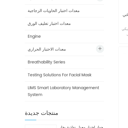
معدات اختبار الحاويات الزجاجية
غي
معدات اختبار تغليف الورق
GBM-
Engine
 من
ين
معدات الاختبار الحراري
ن عبوات الأدوية وتغليف
ف
Breathability Series
لال
نة
Testing Solutions For Facial Mask
فة
غط
كم
LIMS Smart Laboratory Management
أ
System
رفة
ار
 في
منتجات جديدة
جهاز اختبار معدل نفاذية بخار