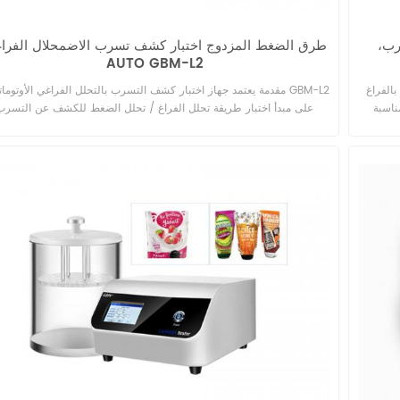
رب،
طرق الضغط المزدوج اختبار كشف تسرب الاضمحلال الفرا
AUTO GBM-L2
ء الكشف عن
مقدمة يعتمد جهاز اختبار كشف التسرب بالتحلل الفراغي الأوتوماتيكي L2
ناسبة
على مبدأ اختبار طريقة تحلل الفراغ / تحلل الضغط للكشف عن التسرب
يقها على
الدقيق للتغليف النهائي. يمكن تطبيقه على أنظمة التعبئة والتغليف المكونة
ا وغيرها من عبوات
قوارير وأمبولات وكشف تسرب الإبر المملوءة مسبقًا وزجاجات قطرة الع
في أحرف
وزجاجات HDPE وزجاجات/أكياس التسريب وغيرها م
المواد الغذائية وتغليف الصناعة الكيميائية. مبدأ الاختبار يتم توصيل المضي
بغرفة اختبار مختومة مخصصة وفقًا للعينة. عند إجراء اختبار طريقة الاضمح
الفراغي، يقوم الجهاز بإخلاء غرفة الاختبار، ويتشكل فرق الضغط داخل العي
وخارجها. تحت تأثير الضغط، يدخل الغاز/السائل الموجود في العينة إلى غر
الاختبار من خلال فتحة التسرب. يستخدم المحرك الرئيسي مستشعر الض
المطلق ومستشعر الضغط التفاضلي لمراقبة تغير الضغط في الغرفة للح
على ما إذا كانت العينة تتسرب. عند إجراء اختبار طريقة تحلل الضغط، يمل
الجهاز غرفة الاختبار بضغط هواء محدد مسبقًا، ويدخل الغاز الموجود في غ
الاختبار إلى العينة من خلال فتحة التسرب. يستخدم المضيف أجهزة استشع
الضغط المطلق وأجهزة استشعار الضغط التفاضلي لمراقبة تغيرات الضغط
الغرفة لتحديد ما إذا كانت العينة تتسرب. قياسي ASTM F2338-
2009(2013)، YY-T 0681.18-2020، USP