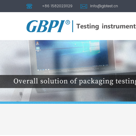
+86 15820231129
info@gbtest.cn