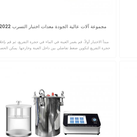
2022 مجموعة آلات عالية الجودة معدات اختبار التسرب
مبدأ الاختبار أولاً، قم بغمر العينة في الماء في حجرة التفريغ، ثم قم بإخلا
حجرة التفريغ لتكوين ضغط تفاضلي بين داخل العينة وخارجها. يمكن الحص
على خاصية الختم من خلال ملاحظة التقدم المطرد للفقاعات من العينة أ
ملاحظة كيفية توسع العينة واستعادتها إلى شكلها الأصلي بعد إطلاق الفراغ.