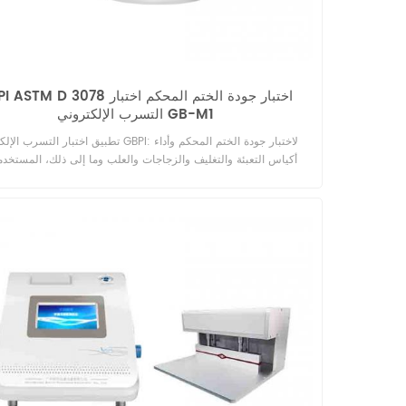
GBPI ASTM D 3078 اختبار جودة الختم المحك
التسرب الإلكتروني GB-M1
تطبيق اختبار التسرب الإلكتروني GBPI: لاختبار جودة الختم 
أكياس التعبئة والتغليف والزجاجات والعلب وما إلى ذلك، المستخد
صناعات الأغذية والمشروبات والأدوية والعناية الشخصية وما إلى ذلك.