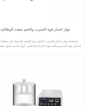
جهاز اختبار قوة التسرب والختم متعدد الوظائف
يستخدم جهاز اختبار التسرب الذكي مبدأ العمل المتمثل في ضغط ال
لاختبار قوة الختم وسلامة مواد التعبئة والتغليف. إنها مناسبة لمواد تغلي
الغذائية والأدوية مثل رقائق الألومنيوم المرنة والصلبة والمسامية وا
هناك مجموعة متنوعة من أوضاع الاختبار، والتي يمكنها إجراء تقييم ش
وسلامة مواد التعبئة والتغليف. إنها تتمتع بقابلية تطبيق واسعة، وو
وملحقات كاملة، والتي تتوافق مع معايير ASTM وISO وGB. 
توفر شركتنا الملحقات والخدمات المناسبة للعينات المختلفة