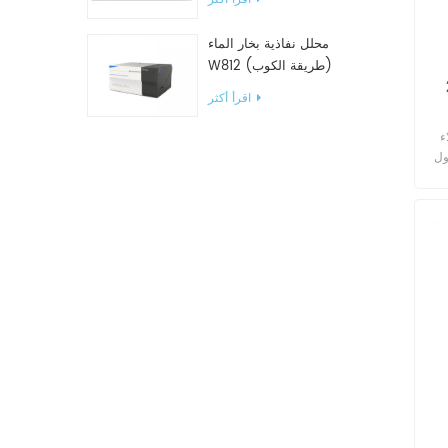
محلل نفاذية بخار الماء
W812 (طريقة الكوب)
معدات اختبار WVTR للتغليف
اقرأ أكثر
ء
ول
و