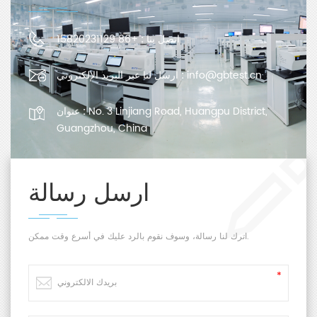
اتصل بنا :
+86 15820231129
info@gbtest.cn
ارسل لنا عبر البريد الإلكتروني :
No. 3 Linjiang Road, Huangpu District,
عنوان :
Guangzhou, China
ارسل رسالة
اترك لنا رسالة، وسوف نقوم بالرد عليك في أسرع وقت ممكن.