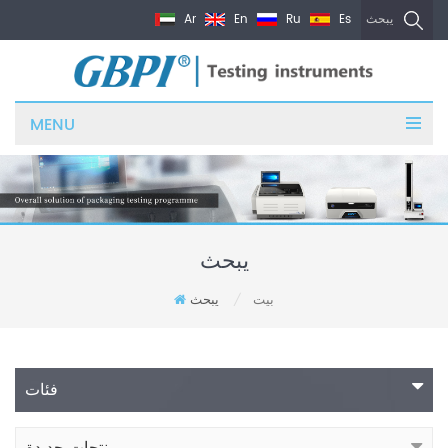
Ar
En
Ru
Es
يبحث
MENU
يبحث
بيت
يبحث
/
فئات