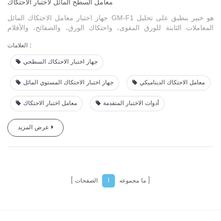
معامل السطح المائل لاختبار الاحتكاك
جهاز اختبار معامل الاحتكاك المائل GM-F1 هو خبير ينطبق على تحليل
المعاملات الثابتة للورق المقوى، واحتكاك الورق، والصفائح، والأفلام
البلاستيكية، وأحزمة النقل والمواد الإضافية. من خلال تحدي الممتلكات
العلامات :
الاحتكاكية للمواد، يمكن تنظيم العرض المفتوح للحزم، وسرعة التعبئة
للتعبئة والمؤشرات الإضافية لتلبية ضرورات الإنتاج. وظائف مختلفة عن
جهاز اختبار الاحتكاك السطحي
معامل
الاحتكاك الآخر
اختبار (كوف)
معامل الاحتكاك الديناميكي
جهاز اختبار الاحتكاك المستوي المائل
أدوات الاختبار المتقدمة
معامل اختبار الاحتكاك
عرض المزيد
ما مجموعه
الصفحات
1