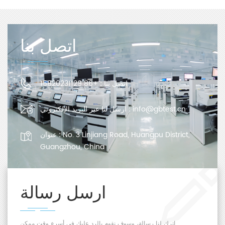
اتصل بنا
اتصل بنا :
+86 15820231129
info@gbtest.cn
ارسل لنا عبر البريد الإلكتروني :
No. 3 Linjiang Road, Huangpu District,
عنوان :
Guangzhou, China
ارسل رسالة
اترك لنا رسالة، وسوف نقوم بالرد عليك في أسرع وقت ممكن.