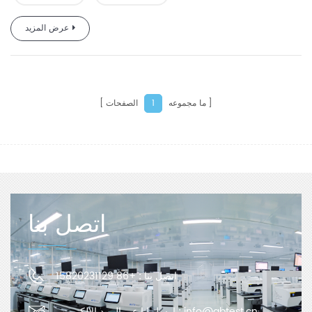
عرض المزيد
ما مجموعه
الصفحات
1
اتصل بنا
اتصل بنا :
+86 15820231129
info@gbtest.cn
ارسل لنا عبر البريد الإلكتروني :