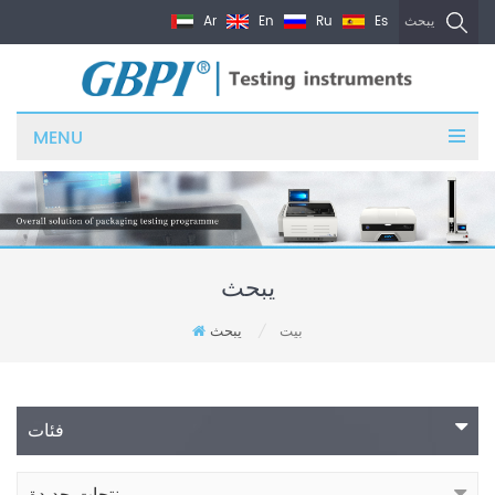
Ar
En
Ru
Es
يبحث
MENU
يبحث
بيت
يبحث
/
فئات