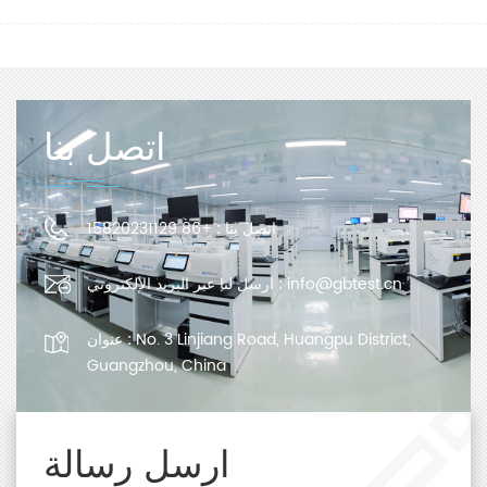
اتصل بنا
اتصل بنا :
+86 15820231129
info@gbtest.cn
ارسل لنا عبر البريد الإلكتروني :
No. 3 Linjiang Road, Huangpu District,
عنوان :
Guangzhou, China
ارسل رسالة