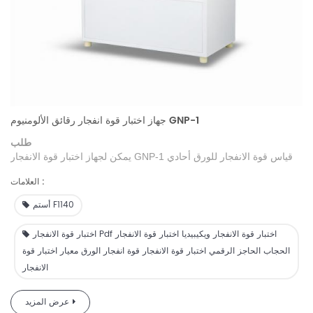
جهاز اختبار قوة انفجار رقائق الألومنيوم GNP-1
طلب
قياس قوة الانفجار للورق أحادي
يمكن لجهاز اختبار قوة الانفجار GNP-1
الطبقة أو متعدد الطبقات، ويمكن استخدامه لاختبار قوة التفجير للقماش،
العلامات :
والجلود،
والورق المقوى
، والصفائح المعدنية الرقيقة، وما إلى ذلك.
استخدم ضغط نقل العلامة، تلقائيًا الحفاظ
على
الحد الأقصى
لقيمة قوة
أستم F1140
، ودرجة التحلل أعلى 100 مرة من نوع الإبرة.
الانفجار
عند
الانفجار
اختبار قوة الانفجار Pdf اختبار قوة الانفجار ويكيبيديا اختبار قوة الانفجار
الحجاب الحاجز الرقمي اختبار قوة الانفجار قوة انفجار الورق معيار اختبار قوة
الانفجار
عرض المزيد