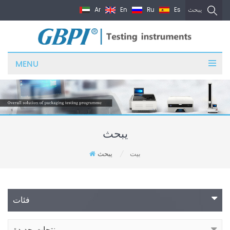
Ar
En
Ru
Es
يبحث
MENU
يبحث
بيت
يبحث
/
فئات