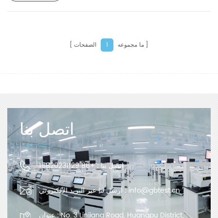
ما مجموعه
الصفحات
1
اتصل بنا
اتصل بنا :
+86 15820231129
info@gbtest.cn
ارسل لنا عبر البريد الإلكتروني :
No. 3 Linjiang Road, Huangpu District,
عنوان :