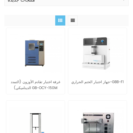
منتجات جديدة
جهاز اختبار الختم الحراري-GBB-F1
غرفة اختبار تقادم الأوزون (التمدد
الديناميكي) GB-OCY-150M