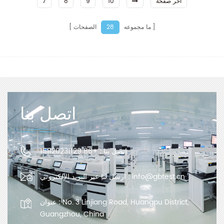
آخر صفحة
10
9
8
7
ما مجموعه
الصفحات
28
اتصل بنا
اتصل بنا :
+86 15820231129
info@gbtest.cn
ارسل لنا عبر البريد الإلكتروني :
No. 3 Linjiang Road, Huangpu District,
عنوان :
Guangzhou, China