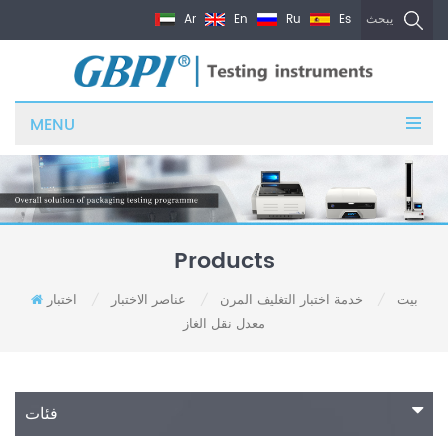
Ar
En
Ru
Es
يبحث
MENU
Products
بيت
خدمة اختبار التغليف المرن
عناصر الاختبار
اختبار
/
/
/
معدل نقل الغاز
فئات