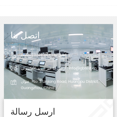
اتصل بنا
اتصل بنا :
+86 15820231129
info@gbtest.cn
ارسل لنا عبر البريد الإلكتروني :
No. 3 Linjiang Road, Huangpu District,
عنوان :
Guangzhou, China
ارسل رسالة