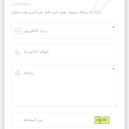
التشغيل. يحتوي الجهاز على وحدة تحكم أوتوماتيكية
اترك لنا رسالة، وسوف نقوم بالرد عليك في أسرع وقت ممكن.
بالكامل، مزودة بوظائف حماية شاملة تشمل
الحماية من تجاوز الحد المسموح، والحماية من
الحمل الزائد، والإيقاف الطارئ.
يُستخدم هذا الجهاز لاختبار الخواص الميكانيكية
للمواد المعدنية وغير المعدنية، بما في ذلك اختبارات
الشد، والتقشير، واللحام الحراري، والتمزق، والثقب،
وغيرها. وهو يفي بالمتطلبات الفنية لهيئات الرقابة
الوطنية، ويُستخدم على نطاق واسع في مراقبة
جودة الأغشية البلاستيكية، وشركات الأغذية والأدوية،
بالإضافة إلى التجارب البحثية والتعليمية في
مؤسسات الاختبار والمدارس.
测试原理 浅金银渐变卡片 + 配图