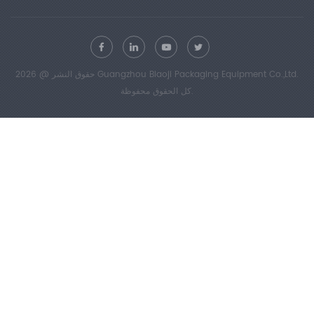
حقوق النشر @ 2026 Guangzhou Biaoji Packaging Equipment Co.,Ltd.
كل الحقوق محفوظة.
أفضل الأسعار في الصين
معايير الامتثال
GB 8808، GB 13022، GB/T 1040، GB 4850،
GB/T 7753، GB/T 7754، GB/T 453، GB/T
17200، GB/T 16578.1، QB/T 1130، GB/T 2791،
GB/T 2790، GB/T 2792، GB/T 7122، GB/T
10004، GB/T 17590، JJG 139، GB/T 6344،
GB 10808، YBB 00112003، YBB 00102003،
YBB 00132002، YBB 00202004، ASTM D828،