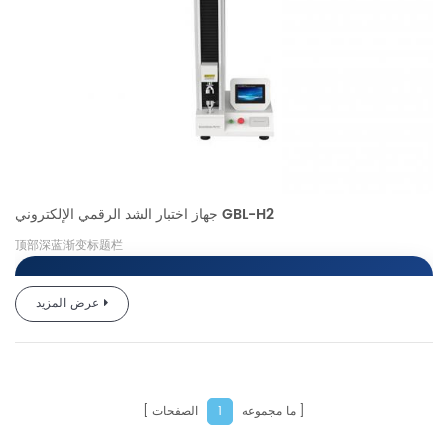
جهاز اختبار الشد الرقمي الإلكتروني GBL-H2
顶部深蓝渐变标题栏
عرض المزيد
جهاز اختبار الشد الإلكتروني
العالمي أحادي العمود GBL-
H2
ما مجموعه
الصفحات
1