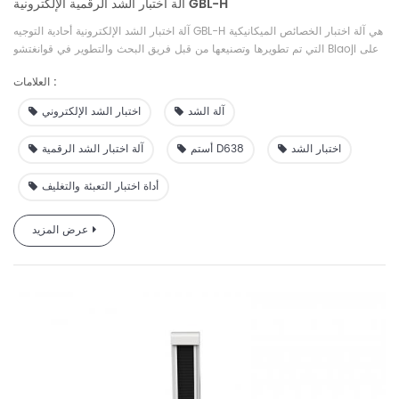
آلة اختبار الشد الرقمية الإلكترونية GBL-H
آلة اختبار الشد الإلكترونية أحادية التوجيه GBL-H هي آلة اختبار الخصائص الميكانيكية
التي تم تطويرها وتصنيعها من قبل فريق البحث والتطوير في قوانغتشو Biaoji على
أساس GB، JIS، ASTM وغيرها من المتطلبات القياسية ومتطلبات السوق. يستخدم
العلامات :
الجهاز أجهزة استشعار عالية الدقة، ودقة قياس القوة ضمن ±1% FS؛ دعم البرامج
الاحترافي، التشغيل التلقائي بالكامل، مجهز بشاشة عرض كريستال سائل، عرض
آلة الشد
اختبار الشد الإلكتروني
في الوقت الحقيقي لبيانات منحنى الاختبار وتقرير اختبار الاستعلام، اختبار مريح
وسريع؛ اختر مدمجًا أو خارجيًا، مع حماية الحد المثالي، وحماية التحميل الزائد،
اختبار الشد
أستم D638
آلة اختبار الشد الرقمية
والتوقف في حالات الطوارئ ووظائف حماية السلامة الأخرى.
أداة اختبار التعبئة والتغليف
عرض المزيد