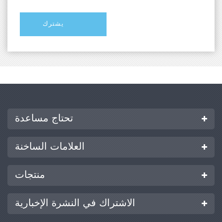
مبدأ الاختبار
ثبّت العينة المُجهزة بين مشبكين. شغّل الجهاز
لتحريك المشبكين بشكل نسبي. يلتقط مستشعر
القوة الموجود على المشبك المتحرك تغيرات القوة
أثناء الاختبار، بينما يسجل مستشعر الإزاحة المدمج
تغيرات الإزاحة. في النهاية، تُحسب المؤشرات
تحتاج مساعدة
الميكانيكية للعينة، مثل قوة الشد، وقوة التقشير،
وأداء اللحام الحراري، وقوة التمزق.
العلامات الساخنة
منتجات
الاشتراك في النشرة الإخبارية