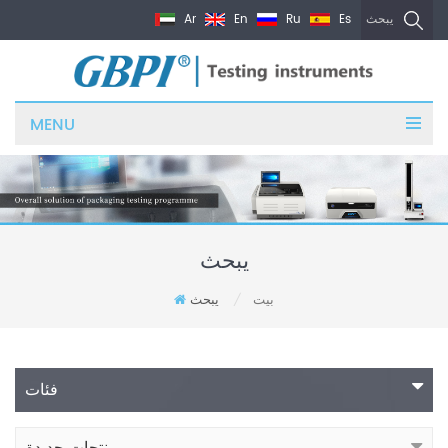
Ar
En
Ru
Es
يبحث
MENU
يبحث
بيت
يبحث
/
فئات