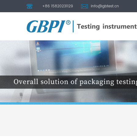
+86 15820231129
info@gbtest.cn