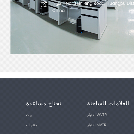
No. 3 Linjiang Road, Huangpu Dis
عنوان :
China
العلامات الساخنة
تحتاج مساعدة
اختبار WVTR
بيت
اختبار MVTR
منتجات