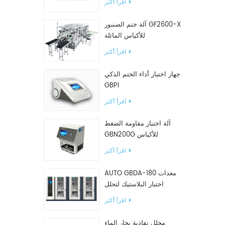
اقرأ أكثر
آلة ختم الصنبور GF2600-X
للأكياس المائلة
اقرأ أكثر
جهاز اختبار أداء الختم الذكي
GBPI
اقرأ أكثر
آلة اختبار مقاومة الضغط
GBN200G للأكياس
البلاستيكية
اقرأ أكثر
AUTO GBDA-180 معدات
اختبار البلاستيك لتحلل
السماد
اقرأ أكثر
محلل نفاذية بخار الماء