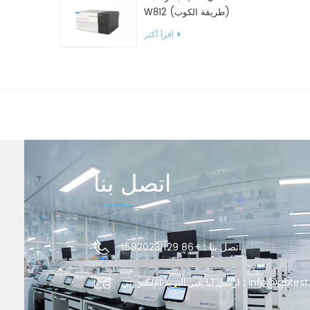
W812 (طريقة الكوب)
معدات اختبار WVTR للتغليف
اقرأ أكثر
اتصل بنا
اتصل بنا :
+86 15820231129
info@gbtest
ارسل لنا عبر البريد الإلكتروني :