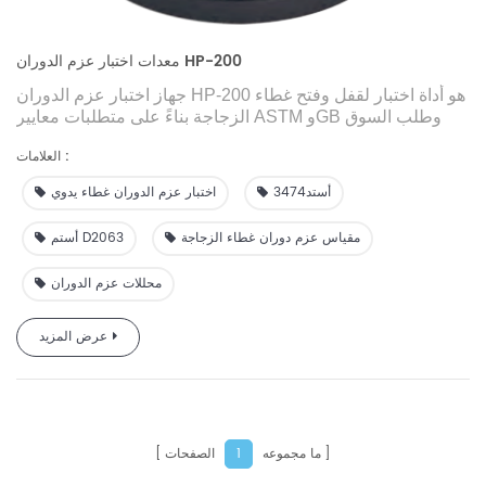
معدات اختبار عزم الدوران HP-200
جهاز اختبار عزم الدوران HP-200 هو أداة اختبار لقفل وفتح غطاء
الزجاجة بناءً على متطلبات معايير ASTM وGB وطلب السوق
الذي تم تطويره وتصنيعه بواسطة فريق GBPI R&D. بالنسبة
العلامات :
لمنتجات تعبئة الزجاجات ومنتجات تعبئة الفوهات ومنتجات تعبئة
الأنابيب، يعد حجم عزم دوران فتح الغطاء أحد معلمات التحكم
أستد3474
اختبار عزم الدوران غطاء يدوي
الرئيسية، والتي لها تأثير كبير على النقل الوسيط والاستهلاك
النهائي للمنتج.
مقياس عزم دوران غطاء الزجاجة
أستم D2063
إنها مناسبة لقياس حجم عزم القفل والفتح لمنتجات الزجاجة، وهو
جهاز اختبار لا غنى عنه في عملية الإنتاج.
محللات عزم الدوران
عرض المزيد
ما مجموعه
الصفحات
1