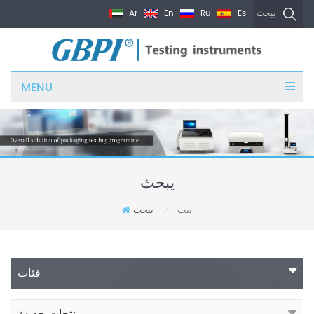
Ar
En
Ru
Es
يبحث
MENU
يبحث
بيت
يبحث
/
فئات