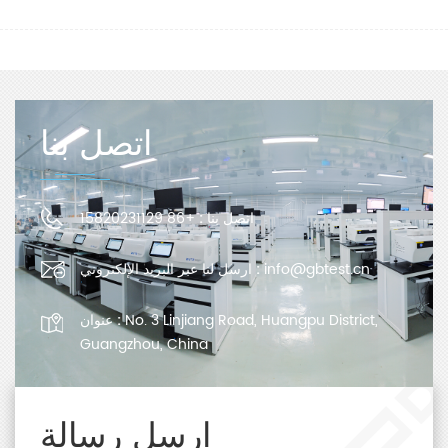
اتصل بنا
اتصل بنا :
+86 15820231129
info@gbtest.cn
ارسل لنا عبر البريد الإلكتروني :
No. 3 Linjiang Road, Huangpu District,
عنوان :
Guangzhou, China
ارسل رسالة