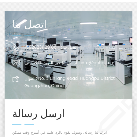
اتصل بنا
اتصل بنا :
+86 15820231129
info@gbtest.cn
ارسل لنا عبر البريد الإلكتروني :
No. 3 Linjiang Road, Huangpu District,
عنوان :
Guangzhou, China
ارسل رسالة
اترك لنا رسالة، وسوف نقوم بالرد عليك في أسرع وقت ممكن.