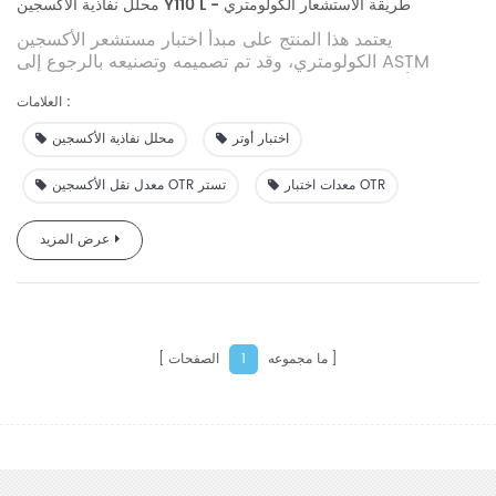
محلل نفاذية الأكسجين Y110 L - طريقة الاستشعار الكولومتري
يعتمد هذا المنتج على مبدأ اختبار مستشعر الأكسجين
الكولومتري، وقد تم تصميمه وتصنيعه بالرجوع إلى ASTM
D3985 ومعايير أخرى. إنها تعتمد مستشعر الأكسجين المستورد
العلامات :
عالي الدقة بدقة اختبار عالية. إنها مناسبة لاختبار أداء نقل
الأكسجين للأفلام والصفائح والأوراق والتغليف والمواد ذات الصلة
اختبار أوتر
محلل نفاذية الأكسجين
في مجالات الأغذية والأدوية والأجهزة الطبية والمواد الكيميائية
اليومية والإلكترونيات الكهروضوئية وما إلى ذلك. إنها توفر نطاقًا
معدات اختبار OTR
معدل نقل الأكسجين OTR تستر
واسعًا وكفاءة عالية لاختبار معدل نقل الأكسجين مواد عازلة
للأكسجين عالية ومتوسطة ومنخفضة.
عرض المزيد
ما مجموعه
الصفحات
1