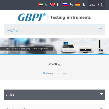
Ar
En
Ru
Es
يبحث
MENU
يبحث
بيت
يبحث
/
فئات