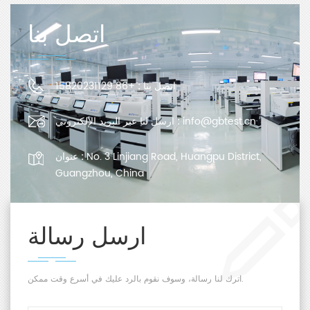
اتصل بنا
اتصل بنا :
+86 15820231129
info@gbtest.cn
ارسل لنا عبر البريد الإلكتروني :
No. 3 Linjiang Road, Huangpu District,
عنوان :
Guangzhou, China
ارسل رسالة
اترك لنا رسالة، وسوف نقوم بالرد عليك في أسرع وقت ممكن.