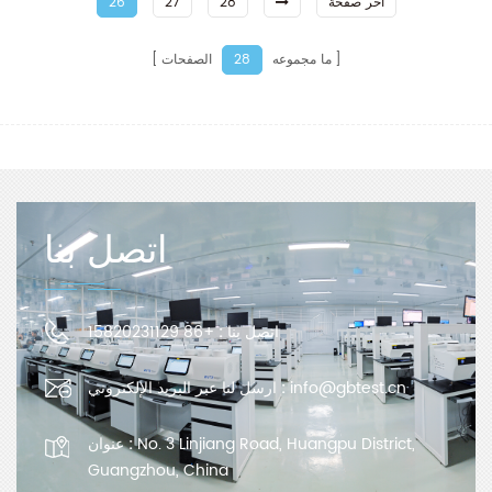
آخر صفحة
28
27
26
ما مجموعه
الصفحات
28
اتصل بنا
اتصل بنا :
+86 15820231129
info@gbtest.cn
ارسل لنا عبر البريد الإلكتروني :
No. 3 Linjiang Road, Huangpu District,
عنوان :
Guangzhou, China