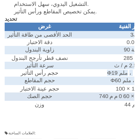
التشغيل اليدوي، سهل الاستخدام.
يمكن تخصيص المقاطع ورأس التأثير.
تحديد
يير
الفنية
غرض
3J
الحد الأقصى من طاقة التأثير
0.01
دقة الاختبار
جة
90
زاوية البندول
ملم
نصف قطر تأرجح البندول
 ث
سرعة التأثير
Φ
،
Φ19 ملم
حجم رأس التأثير
،
Φ60 ملم
حجم المقاطع
حجم عينة الاختبار
× 60
0
م
م
740
حجم الصك
 كجم
وزن
العلامات الساخنة: