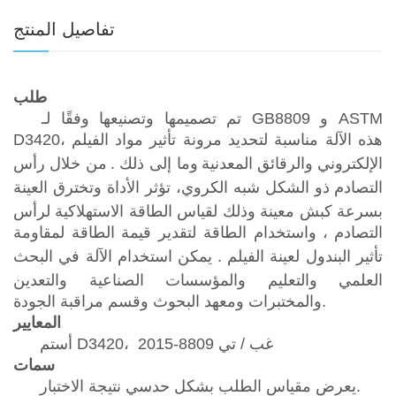
تفاصيل المنتج
طلب
تم تصميمها وتصنيعها وفقًا لـ GB8809 و ASTM
هذه
الآلة مناسبة
لتحديد
مرونة
تأثير
مواد
الفيلم
D3420،
الإلكتروني
والرقائق
المعدنية
وما إلى ذلك
.
من خلال
رأس
التصادم
ذو الشكل شبه الكروي، تؤثر الأداة وتخترق العينة
بسرعة كبش معينة وذلك لقياس الطاقة الاستهلاكية لرأس
التصادم
، واستخدام الطاقة لتقدير قيمة الطاقة لمقاومة
تأثير البندول لعينة الفيلم .
يمكن استخدام الآلة في البحث
العلمي والتعليم والمؤسسات الصناعية والتعدين
والمختبرات ومعهد البحوث وقسم مراقبة الجودة.
المعايير
غب / تي 8809-2015
أستم D3420،
سمات
يعرض مقياس الطلب بشكل حدسي نتيجة الاختبار.