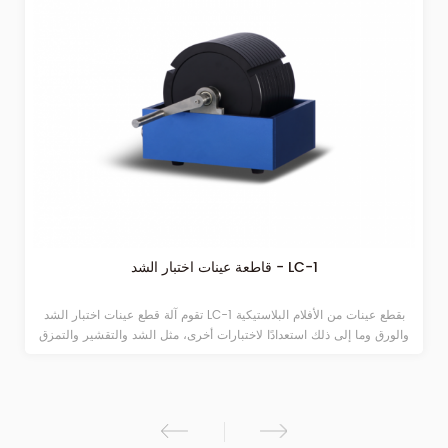
قاطعة عينات اختبار الشد - LC-1
تقوم آلة قطع عينات اختبار الشد LC-1 بقطع عينات من الأفلام البلاستيكية
والورق وما إلى ذلك استعدادًا لاختبارات أخرى، مثل الشد والتقشير والتمزق
والختم الحراري وما إلى ذلك. إنها منظمة بشكل مضغوط وسهلة الاستخدام.
تكون حواف العينة المقطوعة متساوية وناعمة.