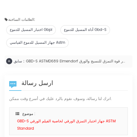
العلامات الساخنة:
أداة المسيل للدموع Gbd-S
اختبار المسيل للدموع Gbpi
جهاز المسيل للدموع القياسي Astm
GBD-S ASTMD689 Elmendorf جهاز اختبار قوة التمزق للنسيج والورق
سابق :
ارسل رسالة
اترك لنا رسالة، وسوف نقوم بالرد عليك في أسرع وقت ممكن.
موضوع :
GBD-S جهاز اختبار التمزق الورقي لخاصية الفيلم الورقي ASTM
Standard