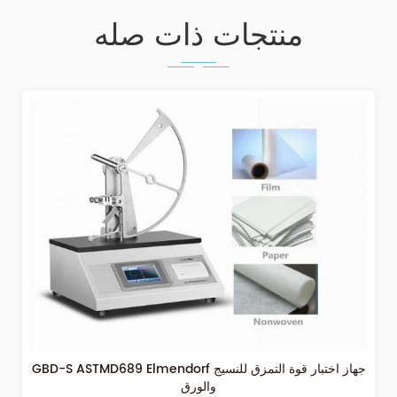
منتجات ذات صله
GBD-S ASTMD689 Elmendorf جهاز اختبار قوة التمزق للنسيج
والورق