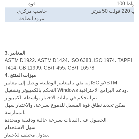
100 واط
قوة
ناوب
220 فولت 50 هرتز
حاسب مركزي
مزود الطاقة
3. المعايير
ASTM D1922، ASTM D1424، ISO 6383، ISO 1974، TAPPI
T414، GB 11999، GB/T 455، GB/T 16578
4. ميزات المنتج
إنه يفي بالمعايير الوطنية، ويصل إلى معايير ISO وASTM
التحكم بالكمبيوتر وتشغيل Windows ودعم البرامج الاحترافية.
تم التحكم في بيانات الاختبار بواسطة الكمبيوتر.
يمكن تحديد نطاق قوة المسيل للدموع بسرعة، والاختبار سهل
الممارسة.
الحصول على البيانات بسرعة عالية ودقيقة ومحددة.
سهل الاستخدام.
بندول مختلف للاختيار.