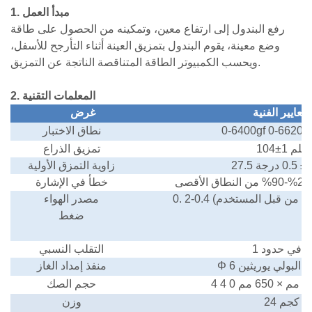
1. مبدأ العمل
رفع البندول إلى ارتفاع معين، وتمكينه من الحصول على طاقة
وضع معينة، يقوم البندول بتمزيق العينة أثناء التأرجح للأسفل،
ويحسب الكمبيوتر الطاقة المتناقصة الناتجة عن التمزيق.
2. المعلمات التقنية
لمعايير
الفنية
غرض
0-66203
0-6400gf
نطاق الاختبار
104±1 ملم
تمزيق الذراع
0.5 درجة
زاوية التمزق الأولية
خطأ في الإشارة
م من قبل المستخدم)
2-0.4
0.
مصدر الهواء
ضغط
في حدود 1%
التقلب النسبي
يب البولي يوريثين
Φ
منفذ إمداد الغاز
0
​​مم
×
650
مم
0
4
4
حجم الصك
كجم
24
وزن