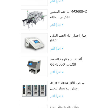
اقرأ أكثر
آلة ختم الصنبور GF2600-X
للأكياس المائلة
اقرأ أكثر
جهاز اختبار أداء الختم الذكي
GBPI
اقرأ أكثر
آلة اختبار مقاومة الضغط
GBN200G للأكياس
البلاستيكية
اقرأ أكثر
AUTO GBDA-180 معدات
اختبار البلاستيك لتحلل
السماد
اقرأ أكثر
محلل نفاذية بخار الماء