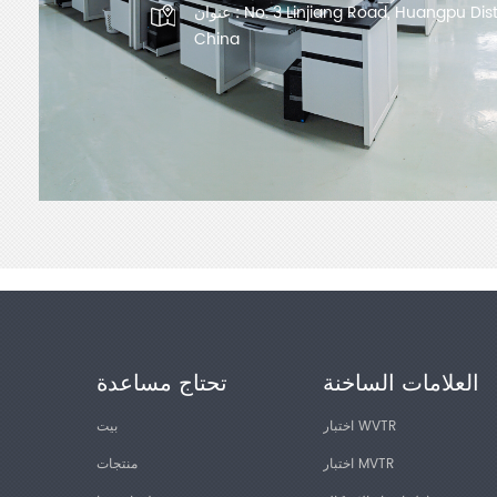
No. 3 Linjiang Road, Huangpu Dis
عنوان :
China
العلامات الساخنة
تحتاج مساعدة
اختبار WVTR
بيت
اختبار MVTR
منتجات