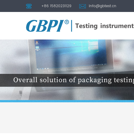
+86 15820231129
info@gbtest.cn