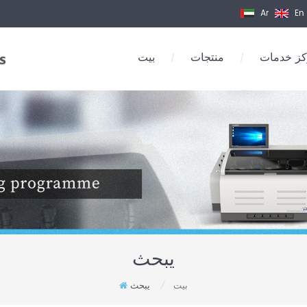
Ar
En
ز خدمات
منتجات
بيت
/
/
يبحث
بيت
يبحث
/