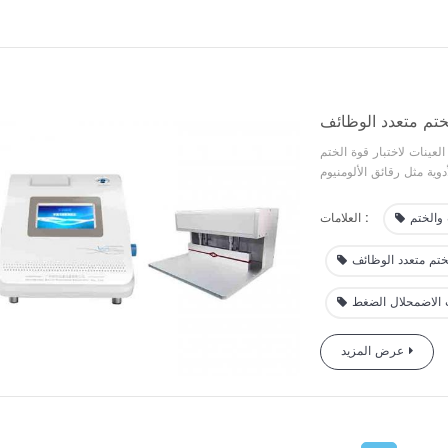
ختم متعدد الوظائف
عينات لاختبار قوة الختم
أدوية مثل رقائق الألومنيوم
تبار، والتي يمكنها إجراء
يق واسعة، ووظائف وملحقات
والختم
العلامات :
ي تتوافق مع معايير ASTM وISO وGB. وفي الوقت نفسه، توفر شركتنا الملحقات
لمناسبة للعينات المختلفة
ختم متعدد الوظائف
 الاضمحلال الضغط
عرض المزيد