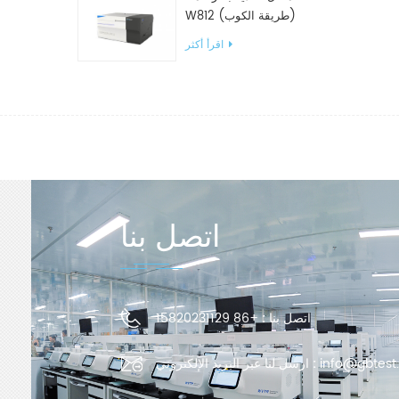
W812 (طريقة الكوب)
معدات اختبار WVTR للتغليف
اقرأ أكثر
اتصل بنا
اتصل بنا :
+86 15820231129
info@gbtest
ارسل لنا عبر البريد الإلكتروني :