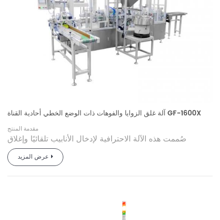
آلة غلق الزوايا والفوهات ذات الوضع الخطي أحادية القناة GF-1600X
مقدمة المنتج
صُممت هذه الآلة الاحترافية لإدخال الأنابيب تلقائيًا وإغلاق
الشفاطات والأكياس حراريًا. وهي مناسبة لمختلف أقطار
عرض المزيد
وأطوال ونماذج الشفاطات، مما يجعلها الجهاز الآلي المفضل
لتغليف الأكياس، مثل أكياس فوهات منظفات الغسيل، وأكياس
فوهات المشروبات/العصائر، وأكياس فوهات الزيوت/الشحوم،
وأكياس المياه الخارجية القابلة للطي ذات الفوهة المائلة. ويمكن
تخصيصها لربطها بخطوط إنتاج التعبئة.