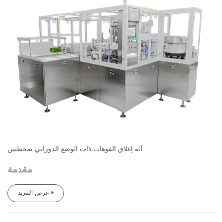
آلة إغلاق الفوهات ذات الوضع الدوراني بمحطتين
مقدمة
القرص الدوار الأوتوماتيكي بالكامل ذو المحطتين
صنبور
آلة الختم
عرض المزيد
هي آلة تُستخدم خصيصًا للتغليف الأوتوماتيكي والختم الحراري لـ
s من مختلف العيارات
صنبور
s. إنه مناسب لـ
كيس
s و
صنبور
والأطوال والنماذج. إنه جهاز التشغيل الآلي المفضل لحامل الفوهة