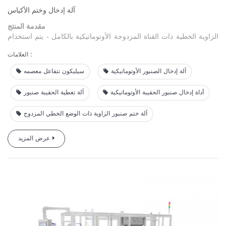
آلة إدخال وختم الأكياس
مقدمة المنتج
الزاوية
الخطية ذات القناة المزدوجة الأوتوماتيكية بالكامل
-
يتم
استخدام
آلة ختم الصنبور بشكل احترافي للغلاف الأوتوماتيكي والختم الحراري
العلامات :
للأكياس
والأكياس
. إنها مناسبة للأنابيب ذات الأقطار والأطوال والنماذج
أكياس g ،
المختلفة.
كمعدات
التشغيل الآلي المفضلة لتغليف صنبور الزاوية
آلة إدخال الصنبور الأوتوماتيكية
سيليكون تتفاعل معصمه
يتم استخدامها
على
نطاق واسع في
تعبئة
منظفات الغسيل والمشروبات
والزيوت وزيت الطعام والمياه القابلة للطي في الهواء الطلق ، إلخ.
يمكن
أداة إدخال صنبور الحقيبة الأوتوماتيكية
آلة تغطية الحقيبة صنبور
تخصيصها للاتصال بخط إنتاج التعبئة.
آلة ختم صنبور الزاوية ذات الوضع الخطي المزدوج
عرض المزيد