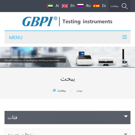
Ar
En
Ru
Es
يبحث
MENU
يبحث
بيت
يبحث
/
فئات