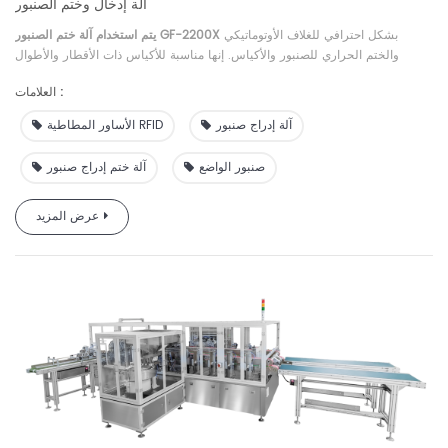
آلة إدخال وختم الصنبور
بشكل احترافي للغلاف الأوتوماتيكي
يتم استخدام آلة ختم الصنبور GF-2200X
والختم الحراري للصنبور والأكياس. إنها مناسبة للأكياس ذات الأقطار والأطوال
والأنواع المختلفة. إنها المعدات الأوتوماتيكية المفضلة للأكياس ذاتية الدعم مع فوهات
العلامات :
الشفط مثل المنتجات الكيميائية (سائل الغسيل ومنتجات العناية بالبشرة)، ويمكن
تخصيصها للاتصال بخط إنتاج التعبئة.
آلة إدراج صنبور
الأساور المطاطية RFID
صنبور الواضع
آلة ختم إدراج صنبور
عرض المزيد