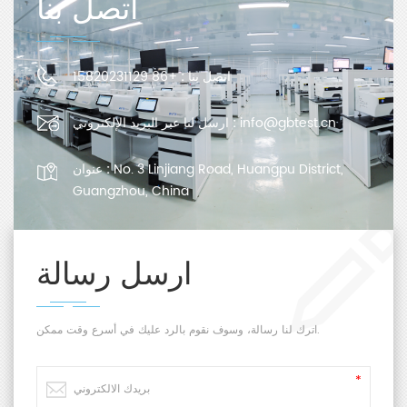
اتصل بنا
اتصل بنا :
+86 15820231129
info@gbtest.cn
ارسل لنا عبر البريد الإلكتروني :
No. 3 Linjiang Road, Huangpu District,
عنوان :
Guangzhou, China
ارسل رسالة
اترك لنا رسالة، وسوف نقوم بالرد عليك في أسرع وقت ممكن.