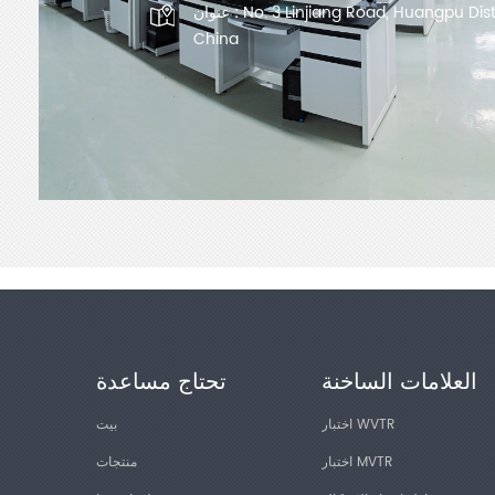
No. 3 Linjiang Road, Huangpu Dis
عنوان :
China
العلامات الساخنة
تحتاج مساعدة
اختبار WVTR
بيت
اختبار MVTR
منتجات