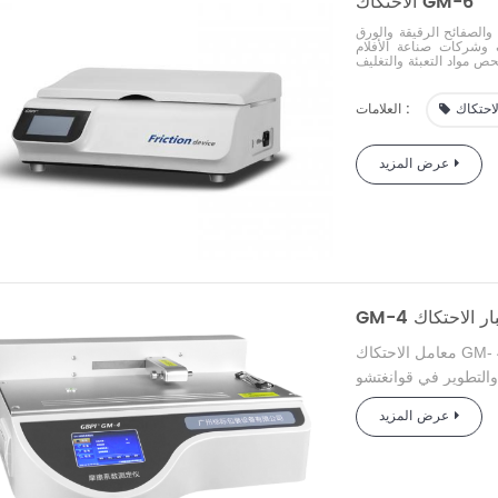
الاحتكاك GM-6
 والصفائح الرقيقة والورق
 وشركات صناعة الأفلام
لاحتكاك
العلامات :
عرض المزيد
تبار الاحتكاك
GM-
معامل
الاحتكاك
التطوير في قوانغتشو Biaoji بناءً على معايير اختبار مختلفة GB وISO وASTM وطلب
بة فتحه.
ويمكن تحديد
عرض المزيد
يناميكي وقوة التقشير
المصنوعة من الألومنيوم