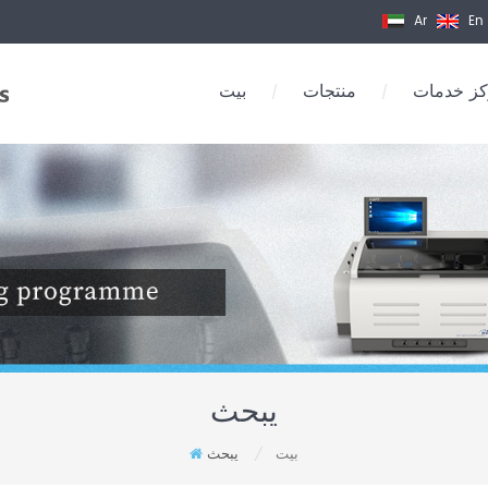
Ar
En
ز خدمات
منتجات
بيت
/
/
يبحث
بيت
يبحث
/