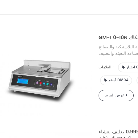
حتكاك
 البلاستيكية والصفائح
اعة التعبئة والتغليف
COF
العلامات :
أستم D1894
عرض المزيد
جديد متقدم 0.01 ~ 0.999 تغليف بغشاء COF GM-6 معامل اختبار