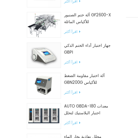
اقرأ أكثر
آلة ختم الصنبور GF2600-X
للأكياس المائلة
اقرأ أكثر
جهاز اختبار أداء الختم الذكي
GBPI
اقرأ أكثر
آلة اختبار مقاومة الضغط
GBN200G للأكياس
البلاستيكية
اقرأ أكثر
AUTO GBDA-180 معدات
اختبار البلاستيك لتحلل
السماد
اقرأ أكثر
محلل نفاذية بخار الماء