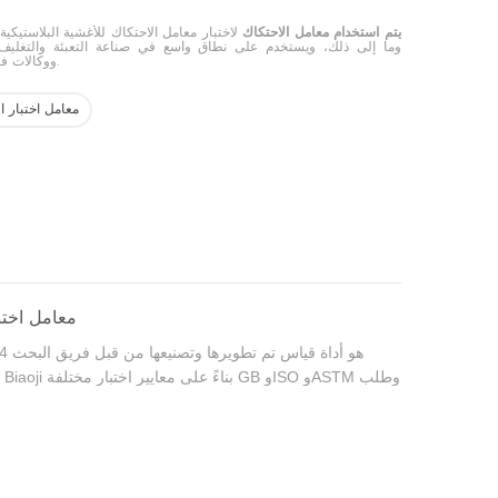
يتم استخدام معامل الاحتكاك
لاختبار معامل الاحتكاك للأغشية البلاستيكية
وما إلى ذلك، ويستخدم على نطاق واسع في صناعة التعبئة والتغليف
ووكالات فحص مواد التعبئة والتغليف.
معامل اختبار ا
GM-4 معامل اخ
هو أداة قياس تم تطويرها وتصنيعها من قبل فريق البحث
4
و
السوق.
يحدد معامل الاحتكاك المقاس نعومة الفيلم وصعو
التوحيد بدقة، وذلك لتوجيه الإنتاج بشكل صحيح.
إنها مناسبة لقياس معامل الاحتكاك الساكن ومعامل الاحتكاك الد
للأفلام البلاستيكية والأفلام المركبة ورقائق الألومنيوم والأفلام 
والألواح والمطاط والسيراميك وغيرها من المواد عند الانزلاق.