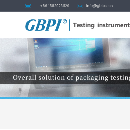
+86 15820231129
info@gbtest.cn