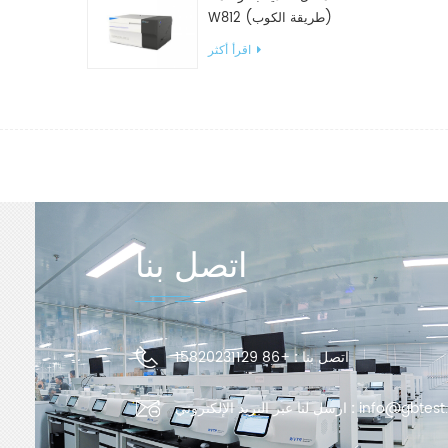
W812 (طريقة الكوب)
معدات اختبار WVTR للتغليف
اقرأ أكثر
اتصل بنا
اتصل بنا :
+86 15820231129
info@gbtest
ارسل لنا عبر البريد الإلكتروني :