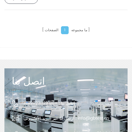
وصعوبة فتحه.
ويمكن تحديد التوحيد بدقة، وذلك لتوجيه الإنتاج بشكل
صحيح.
إنها مناسبة لقياس معامل الاحتكاك الساكن ومعامل الاحتكاك الديناميكي
وقوة التقشير للأفلام البلاستيكية والأفلام المركبة ورقائق الألومنيوم
والأفلام المصنوعة من الألومنيوم والألواح والمطاط والسيراميك وغيرها
ما مجموعه
الصفحات
1
من المواد عند الانزلاق.
اتصل بنا
اتصل بنا :
+86 15820231129
info@gbtest.cn
ارسل لنا عبر البريد الإلكتروني :