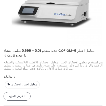
جديد متقدم 0.01 ~ 0.999 تغليف بغشاء COF GM-6 معامل اختبار
الاحتكاك GM-6
يتم استخدام معامل الاحتكاك
لاختبار معامل الاحتكاك للأغشية البلاستيكية والصفائح
الرقيقة والورق وما إلى ذلك، ويستخدم على نطاق واسع في صناعة التعبئة والتغليف
وشركات صناعة الأفلام ووكالات فحص مواد التعبئة والتغليف.
العلامات :
معامل اختبار الاحتكاك
عرض المزيد