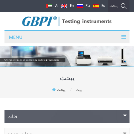
Ar
En
Ru
Es
يبحث
MENU
يبحث
بيت
يبحث
/
فئات