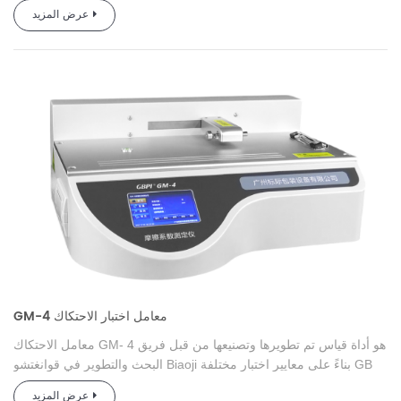
عرض المزيد
GM-4 معامل اختبار الاحتكاك
هو أداة قياس تم تطويرها وتصنيعها من قبل فريق
4
GM-
معامل
الاحتكاك
البحث والتطوير في قوانغتشو Biaoji بناءً على معايير اختبار مختلفة GB
وISO وASTM وطلب السوق.
يحدد معامل الاحتكاك المقاس نعومة الفيلم
عرض المزيد