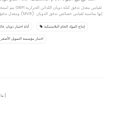
لقياس معدل تدفق كتلة ذوبان اللدائن الحرارية
يتم استخدام مؤشر تدفق ذوبان GBPI
إنها مناسبة لقياس خصائص تدفق الذوبان
(MFR) ومعدل تدفق حجم الذوبان (MVR).
نطاق واسع في إنتاج المواد الخام البلاستيكية وصناعة البترو
إنتاج المواد الخام البلاستيكية
أداة اختبار ذوبان عالي
العلمي وقسم فحص السلع.
اختبار مؤسسة التمويل الأصغر
ما