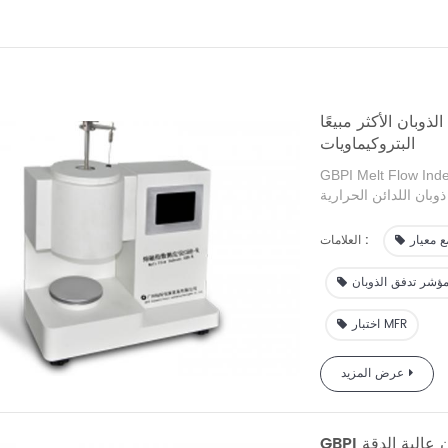
ر مبيعًا GBPI مع معيار ISO1133 لصناعة
البتروكيماويات
GBPI Melt عبارة عن أدوات اختبار ذوبان عالية الدقة لقياس معدل
ي منتجات PP وPE وPOM وAR وPC
وABS البلاستيكية والبلاستيكية، وتستخدم على نطاق واسع في إنتاج المواد الخام
العلامات :
مؤشر تدفق الذوبان
اختبار MFR
عرض المزيد
ان عالية الدقة