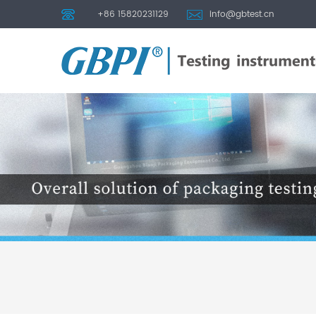
+86 15820231129
info@gbtest.cn