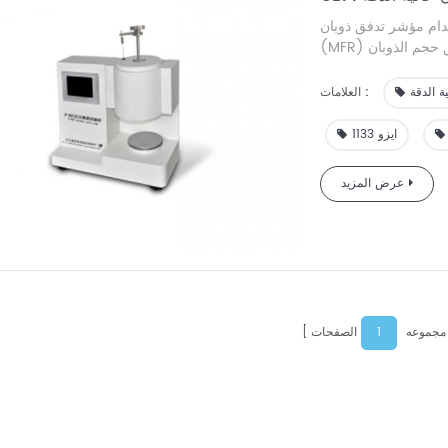
في منتجات PP وPE وPOM وAR وPC وABS البلاستيكية والبلاستيكية، وتستخدم على
كيماويات وأقسام البحث
ة الدقة
العلامات :
ايزو 1133
عرض المزيد
1
 مجموعه
الصفحات