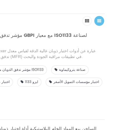
مؤشر تدفق الذوبان الأكث
 Flow Indexer
تدفق ذوبان اللدائن الحرارية (MFR) في تطبيقات مراقبة الجودة والبحث.
إنها مناسبة لقياس خصائص تدفق الذوبان ف
صناعة بتروكيماوية
مؤشر تدفق الذوبان مع معيار ISO1133
البلاستيكية وصناعة البتروكيماويات وأقسام البحث العلمي وقسم فحص السلع.
اختبار مؤسسات التمويل الأصغر
ايزو 1133
اختبار 
GBPI الساخن بيع المواد الخام البلاستيكية أداة اختبار ذوب