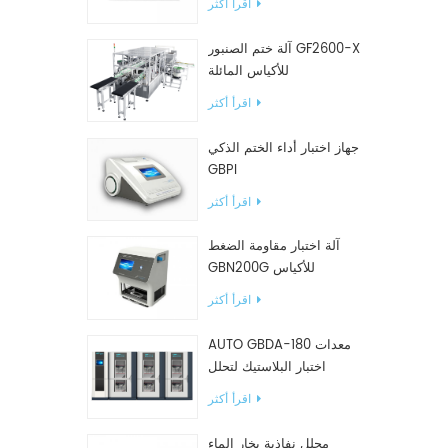
اقرأ أكثر
آلة ختم الصنبور GF2600-X
للأكياس المائلة
اقرأ أكثر
جهاز اختبار أداء الختم الذكي
GBPI
اقرأ أكثر
آلة اختبار مقاومة الضغط
GBN200G للأكياس
البلاستيكية
اقرأ أكثر
AUTO GBDA-180 معدات
اختبار البلاستيك لتحلل
السماد
اقرأ أكثر
محلل نفاذية بخار الماء