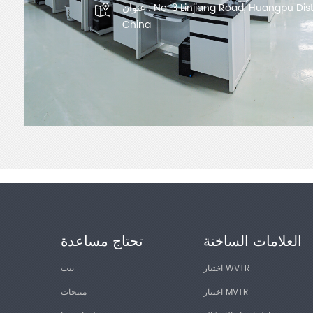
No. 3 Linjiang Road, Huangpu Dis
عنوان :
China
العلامات الساخنة
تحتاج مساعدة
اختبار WVTR
بيت
اختبار MVTR
منتجات