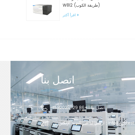
W812 (طريقة الكوب)
معدات اختبار WVTR للتغليف
اقرأ أكثر
اتصل بنا
اتصل بنا :
+86 15820231129
info@gbtest
ارسل لنا عبر البريد الإلكتروني :