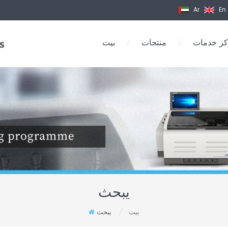
Ar
En
ز خدمات
منتجات
بيت
/
/
يبحث
بيت
يبحث
/