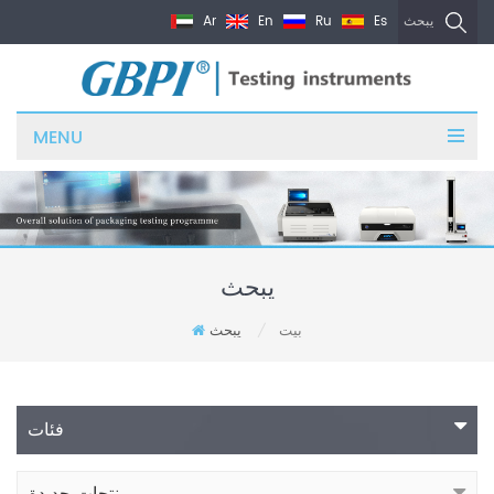
Ar
En
Ru
Es
يبحث
MENU
يبحث
بيت
يبحث
/
فئات