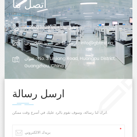
اتصل بنا
اتصل بنا :
+86 15820231129
info@gbtest.cn
ارسل لنا عبر البريد الإلكتروني :
No. 3 Linjiang Road, Huangpu District,
عنوان :
Guangzhou, China
ارسل رسالة
اترك لنا رسالة، وسوف نقوم بالرد عليك في أسرع وقت ممكن.