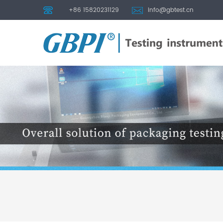
+86 15820231129
info@gbtest.cn