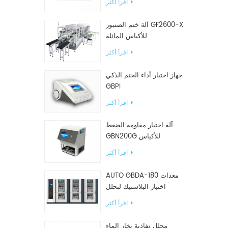
اقرأ أكثر
آلة ختم الصنبور GF2600-X
للأكياس المائلة
اقرأ أكثر
جهاز اختبار أداء الختم الذكي
GBPI
اقرأ أكثر
آلة اختبار مقاومة الضغط
GBN200G للأكياس
البلاستيكية
اقرأ أكثر
AUTO GBDA-180 معدات
اختبار البلاستيك لتحلل
السماد
اقرأ أكثر
محلل نفاذية بخار الماء