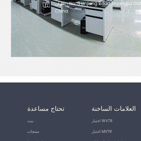
No. 3 Linjiang Road, Huangpu Dis
عنوان :
China
العلامات الساخنة
تحتاج مساعدة
اختبار WVTR
بيت
اختبار MVTR
منتجات