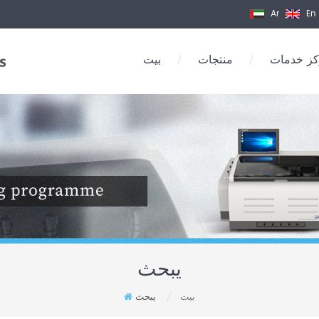
Ar
En
ز خدمات
منتجات
بيت
/
/
يبحث
بيت
يبحث
/