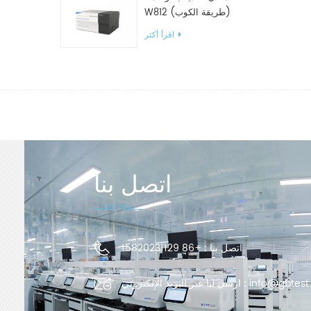
W812 (طريقة الكوب)
معدات اختبار WVTR للتغليف
اقرأ أكثر
اتصل بنا
اتصل بنا :
+86 15820231129
info@gbtest
ارسل لنا عبر البريد الإلكتروني :