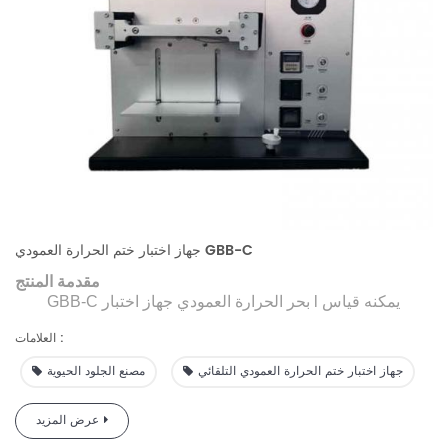
جهاز اختبار ختم الحرارة العمودي GBB-C
مقدمة المنتج
يمكنه قياس
جهاز اختبار l
GBB-C بحر الحرارة العمودي
درجة حرارة الختم الحراري بدقة، ووقت الختم الحراري، وضغط
العلامات :
الختم الحراري،
وغيرها
ح
معلمات أداء ختم الطعام
للأكياس
العمودية للتغليف البلاستيكي، والأكياس العمودية المركبة من
جهاز اختبار ختم الحرارة العمودي التلقائي
مصنع الجلود الحيوية
الورق والبلاستيك والأكياس العمودية المركبة المعدنية (الصناديق).
يختلف أداء الختم الحراري لعينات المواد المختلفة
.
ويمكن
عرض المزيد
الحصول على أفضل ظروف الختم الحراري بدقة من خلال تحديد
معلمات أداء الختم الحراري.