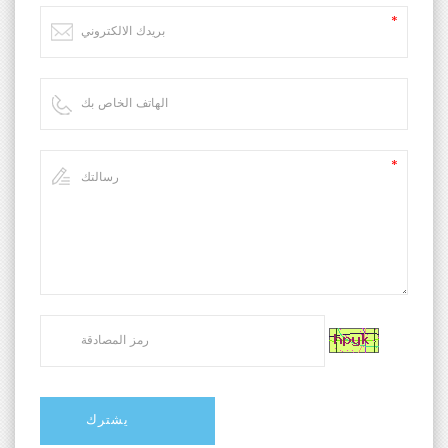
وزن
قوة
مزود الطاقة
مميزات المنتج
تصميم التحميل القابل للسحب
تتميز المنصة السفلية بهيكل تكديس مزدوج الطبقة، مما يتيح
تحميل السحب الذي يبقي المشغلين بعيدًا عن سكين الختم
العلوي، مما يضمن الراحة والسلامة.
مستشعر درجة الحرارة عالي الدقة
مجهز بمستشعر درجة حرارة عالي الدقة وخوارزمية PID
للتحكم في درجة الحرارة، مما يحقق دقة ±1 درجة مئوية، مع
استقرار فائق ومعدلات فشل منخفضة للغاية.
خيارات الاختبار المرنة
التبديل بحرية بين الاختبار اليدوي والآلي. يوفر الوضع التلقائي
الوقت بفضل الختم الحراري الآلي بالكامل والمتكرر. يتضمن
الوضع اليدوي مفتاح قدم متوافقًا، بالضغط عليه مرة واحدة،