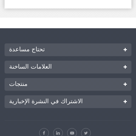
يتم تفعيل سكين الختم، مما يضمن تشغيلًا آمنًا وسهلاً.
نظام الدفع الهوائي المتقدم
يتكون النظام من مقياس ضغط، وصمام تنظيم ضغط،
وأسطوانة، ويستخدم الهواء المضغوط. يتم ضبط الضغط عبر
الصمام لتثبيت ضغط الهواء بدقة، مما يتيح تثبيتًا حراريًا هوائيًا
لضمان كفاءة التشغيل.
خدمات التخصيص الشاملة
يمكن تصنيع تركيبات ثابتة مخصصة وفقًا للعينات، كما
تحتاج مساعدة
يمكن تبديل التركيبات بناءً على أحجام الكوب.
يمكن ترقية سكين الختم بوظيفة مضادة للالتصاق
العلامات الساخنة
للحصول على تجربة مستخدم أفضل، مما يجعل من
الأسهل تحديد ظروف الختم الحراري المثالية.
تتوفر تخصيصات لشكل وحجم ونعومة سطح الختم لتلبية
منتجات
احتياجات البحث المتنوعة.
الاشتراك في النشرة الإخبارية