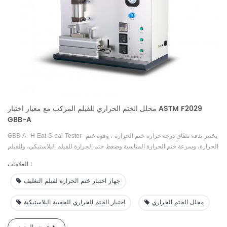
محلل الختم الحراري للفيلم المركب مع معيار اختبار ASTM F2029
GBB-A
يختبر
بدقة
نطاق درجة حرارة
ختم الحرارة
، وقوة ختم
Tester
eal
S
Eat
H
GBB-A
الحرارة، وسرعة ختم الحرارة المناسبة وضغط ختم الحرارة للفيلم البلاستيكي، والفيلم
المركب للتغليف المرن، والورق المطلي، ورقائق الألومنيوم
، وما إلى ذلك
.
إنها
شركة
العلامات :
متخصصة في مراقبة
الجودة
لمختلف
شركات تصنيع الأفلام البلاستيكية والأغذية والأدوية
.
والبحث
العلمي
والتجربة التعليمية
لمؤسسات
الاختبار
والمدارس
جهاز اختبار ختم الحرارة لفيلم التغليف
محلل الختم الحراري
اختبار الختم الحراري للحقيبة البلاستيكية