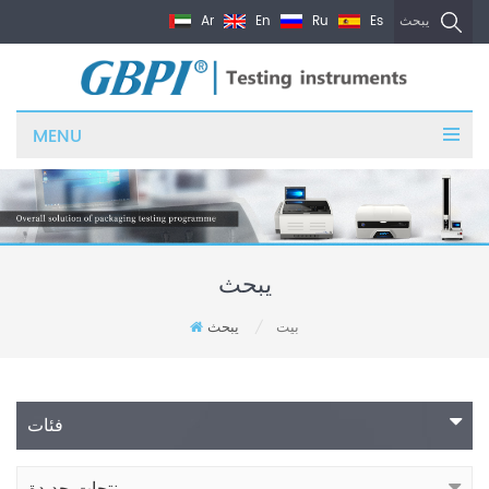
Ar
En
Ru
Es
يبحث
MENU
يبحث
بيت
يبحث
/
فئات