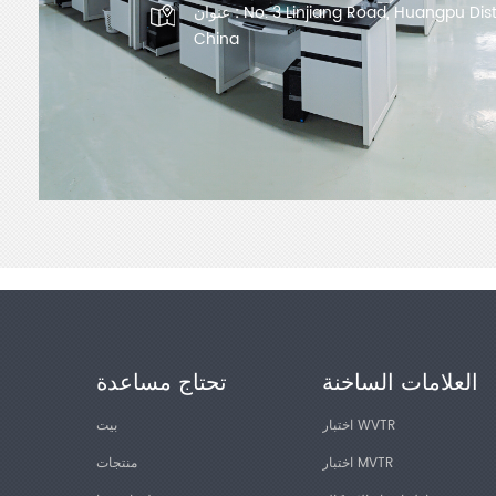
No. 3 Linjiang Road, Huangpu Dis
عنوان :
China
العلامات الساخنة
تحتاج مساعدة
اختبار WVTR
بيت
اختبار MVTR
منتجات