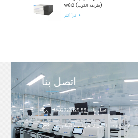
W812 (طريقة الكوب)
معدات اختبار WVTR للتغليف
اقرأ أكثر
اتصل بنا
اتصل بنا :
+86 15820231129
info@gbtest
ارسل لنا عبر البريد الإلكتروني :