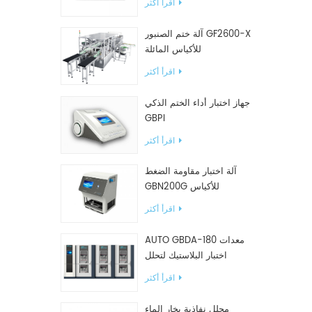
اقرأ أكثر
آلة ختم الصنبور GF2600-X
للأكياس المائلة
اقرأ أكثر
جهاز اختبار أداء الختم الذكي
GBPI
اقرأ أكثر
آلة اختبار مقاومة الضغط
GBN200G للأكياس
البلاستيكية
اقرأ أكثر
AUTO GBDA-180 معدات
اختبار البلاستيك لتحلل
السماد
اقرأ أكثر
محلل نفاذية بخار الماء