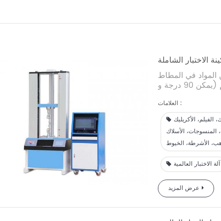
ن المواد في المطاط
9 درجة و
العلامات :
يك، FRP، ABS، EVA، PU، أنابيب
ورق، رقائق ذهبية،
اف، المنسوجات، الأسلاك
آلة الاختبار العالمية
عرض المزيد