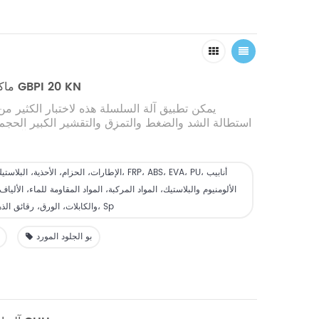
ماكينة الاختبار الشاملة GBPI 20 KN
يمكن تطبيق آلة السلسلة هذه لاختبار الكثير م
استطالة الشد والضغط والتمزق والتقشير الكبير الحجم (يمكن 0
10KN، 20KN،
ï¼ 5KN،
180 درجة) واختبار ميكانيكي آخر للقوة المتوسطة
اختياري ï¼، مثل الإطارات، الحزام، الأحذية، البلاستيك، الفيلم، الأكريليك،
FRP، ABS، EVA، PU، أنابيب الألومنيوم والبلاستيك، المواد المركبة،
مواد
الإطارات، الحزام، الأحذية، البلاستيك، الفيلم، الأكريل
مقاومة للماء، ألياف، منسوجات، أسلاك وكابلات، 
الألومنيوم والبلاستيك، المواد المركبة، المواد المقاومة للماء، الألي
أشرطة، خيط، زنبرك، الخشب، مواد تعبئة الأدوية، الأشرطة وغيرها.
والكابلات، الورق، رقائق الذهب، الأشرطة، الخيوط، Sp
بو الجلود المورد