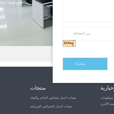
trict, Guangzhou,
ورق
صقات الطبية
الأشرطة
ساسة للضغط
الميزات
المرونة وتنوع التحكم
الضغط، والثني، والقص
مات المتغيرة لمسافة
خبارية
منتجات
دقة قياس عالية
يمكن أن تصل دقة قياس الاختبار إلى مستوى 0.5، ومعدل أخذ العينات العالي (100
 ومعلومات
معدات اختبار خصائص الحاجز والنفاذ
ختبار السرعة العالية
معدات اختبار الخصائص الفيزيائية
، عملية آمنة وموثوقة