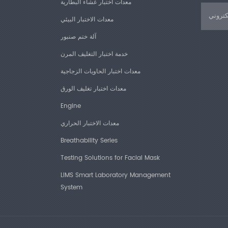
معدات اختبار غشاء البطارية
ل مستقرًا، وتتمتع آلة
لطويل وتوفير الطاقة؛
معدات الاختبار البيئي
التي تدعم قياس توسيع
 مع نظام مؤازر التيار
آلة ختم صنبور
ة من التحميل الزائد،
خدمة اختبار التغليف المرن
معدات اختبار الحاويات الزجاجية
 اختيار النوع المدمج
 والصيانة والفصل عن
معدات اختبار تغليف الورق
نظام التشغيل الذكي
Engine
ملحق GMP، يتم تعيين معلمات عملية
معدات الاختبار الحراري
وتتبع السجل)، مما يلبي
. يمكنك تعيين مستويات
Breathability Series
 المتعددة. وفي الوقت
Testing Solutions for Facial Mask
LIMS Smart Laboratory Management
سيقات متعددة لمخرجات
البيانات.
System
يانات تلقائيًا، ويمكن
م تجهيز الأداة بواجهة
لأشياء الذكية للمختبر