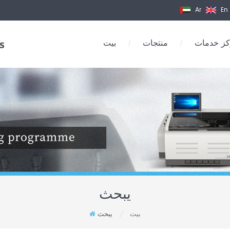
Ar
En
ز خدمات
منتجات
بيت
/
/
يبحث
بيت
يبحث
/