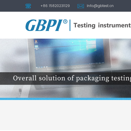
+86 15820231129
info@gbtest.cn