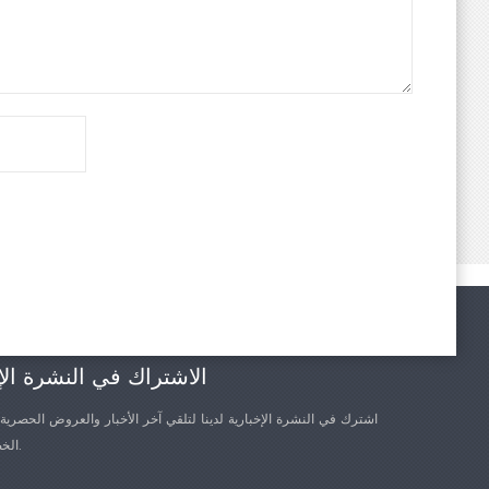
والأفلام المبثوقة، والأكياس المركبة، وأكياس المعوجة، وأكياس
الألمنيوم والبلاستيك المركبة وغيرها من المنتجات.
إنها مناسبة لقوة الشد، والتقشير، والتشوه، والتمزق، والختم الحراري،
والربط واختبارات الأداء الأخرى للورق، وورق الكرافت، وأنسجة الوجه،
وورق التواليت وغيرها من المنتجات.
إنها مناسبة لقوة الشد، والتقشير، والتشوه، والتمزق، والختم الحراري،
والترابط واختبارات الأداء الأخرى للضغط البارد الطبي، والجص
الل
والمنتجات الأخرى.
إنها مناسبة لقوة الشد، والتقشير، والتشوه، والتمزق، والختم الحراري،
والترابط واختبارات الأداء الأخرى لشريط السيلوفان، وشريط العزل
الكهربائي، والشريط اللاصق لأكسيد الزنك الطبي وغيرها من
الح
المنتجات.
يدعم التمدد، والتقشير، والختم الحراري، والتمزيق، والثقب، و
وغيرها من الاختبارات، والسرعة، والسمك، ومجموعة المعل
التثبيت، وتركيبات هوائية اختيارية، ومناسبة لمجموعة متنوعة من التركيبات.
الاشتراك في النشرة الإ
اشترك في النشرة الإخبارية لدينا لتلقي آخر الأخبار والعروض الحصرية
مرة / ثانية)، ونطاق سرعة واسع، ويمكن أن يتكيف مع ا
الخصم الأخرى.
والمنخفضة، مما يجعل بيانات الاختبار أكثر دقة.
المكونات الأساسية المستوردة