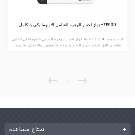
جهاز اختبار الهجرة الشامل الأوتوماتيكي بالكامل-ZF900
جهاز اختبار الهجرة الشامل الأوتوماتيكي الكامل AUTO ZF900 لديه تصميم
نظام متكامل لتبخير حمام الماء، والتدفئة والتجفيف، والتجفيف والتبريد،
ووزن درجة حرارة ثابتة. إنها مناسبة لاختبار الهجرة الكلية (المواد غير
المتطايرة، بقايا التبخر) وغيرها من العناصر في مجالات المياه النقية، ومواد
التعبئة والتغليف الصيدلانية، وتغليف المواد الغذائية، وورق السجائر والكواشف
الكيميائية. يمكن تطبيقه أيضًا على محتوى الماء، والفقد عند التجفيف
والعناصر الأخرى من العينات الصلبة، واختبار محتوى المواد الصلبة الذائبة
الإجمالية في اختبار جودة المياه.
تحتاج مساعدة