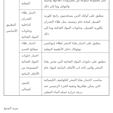
مثل مجموعة متنوعة من مشروبات الفاكهة والنبيذ
المعلبة
والتوابل وما إلى ذلك.
اختبار طلاء
ينطبق على أولئك الذين يستخدمون راتنج كلوريد
الجدران
الفينيل كمادة خام رئيسية، مثل طلاء الجدران
الداخلية
التطبيق
بكلوريد الفينيل، وحاويات المواد الغذائية وما إلى
وحاويات
الأساسي
ذلك.
المواد الغذائية
ينطبق على اختبار بقايا التبخر لطلاء إيبوكسي
اختبار طلاء
نوفولاك داخل الأطعمة المعلبة.
صفائح الحديد
اختبار حاويات
تنطبق على حاويات المواد الغذائية التي تختبر بقايا
المواد الغذائية
التبخر والتي تأخذ لب الألياف النباتية كمواد خام.
المصنوعة من
الألياف النباتية
مناسب لاختبار بقايا التبخر للكواشف الكيميائية
كاشف
التي يمكن تطايرها وتنقية الجزء الرئيسي عند
كيميائي
درجة حرارة حمام الماء المغلي.
ميزة المنتج