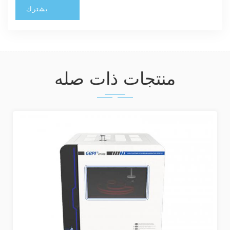
منتجات ذات صله