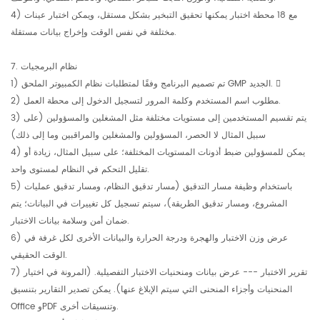
4) مع 18 محطة اختبار يمكنها تحقيق التبخير بشكل مستقل، ويمكن اختبار عينات
مختلفة في نفس الوقت وإخراج بيانات مستقلة.
7. نظام البرمجيات
1) تم تصميم البرنامج وفقًا لمتطلبات نظام الكمبيوتر الملحق GMP الجديد. 
2) مطلوب اسم المستخدم وكلمة المرور لتسجيل الدخول إلى محطة العمل.
3) يتم تقسيم المستخدمين إلى مستويات مختلفة مثل المشغلين والمسؤولين (على
سبيل المثال لا الحصر، المسؤولين والمشغلين والمراقبين وما إلى ذلك)
4) يمكن للمسؤولين ضبط أذونات المستويات المختلفة؛ على سبيل المثال، زيادة أو
تقليل التحكم في النظام لمستوى واحد.
5) باستخدام وظيفة مسار التدقيق (مسار تدقيق النظام، ومسار تدقيق عمليات
المشروع، ومسار تدقيق الطريقة)، سيتم تسجيل كل تغييرات في البيانات؛ يتم
ضمان أمن وسلامة بيانات الاختبار.
6) عرض وزن الاختبار والهجرة ودرجة الحرارة والبيانات الأخرى لكل غرفة في
الوقت الحقيقي.
7) تقرير الاختبار --- عرض بيانات ومنحنيات الاختبار التفصيلية. (المرونة في اختيار
المنحنيات وأجزاء المنحنى التي سيتم الإبلاغ عنها). يمكن تصدير التقارير بتنسيق
Office وPDF وتنسيقات أخرى.