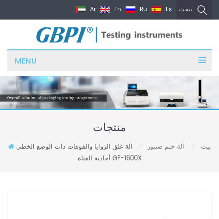
Ar
En
Ru
Es
يبحث
MENU
منتجات
بيت
آلة ختم صنبور
آلة غلق الزوايا والفوهات ذات الوضع الخطي
/
/
أحادية القناة GF-1600X