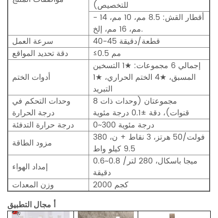
للتخصيص)
- أقطار القش: 8.5 مم، 10 مم، 14
مم، 16 مم، إلخ.
40-45 قطعة/دقيقة
سرعة العمل
≤0.5 مم
دقة تحديد المواقع
إجمالي 6 مجموعات: ★1 التسخين
المسبق، ★4 الختم الحراري، ★1
أدوات الختم
التبريد
مجموعتان (وحدات ذات 8
وحدات التحكم في
قنوات)، دقة ±0.1 درجة مئوية
درجة الحرارة
0~300 درجة مئوية
درجة حرارة التدفئة
380 فولت/50 هرتز، 3 نقاط + ن،
مزود الطاقة
9.5 كيلو واط
0.6~0.8 ميجا باسكال، 280 لتر/
إمداد الهواء
دقيقة
2000 كجم
وزن المعدات
أ
مجال التطبيق