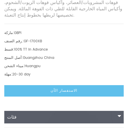
فوهات المشروبات/العصائر، وأكياس فوهات الزيوت/الشحوم،
وأكياس المياه الخارجية القابلة للطي ذات الفوهة المائلة. ويمكن
تخصيصها لربطها بخطوط إنتاج التعبئة.
ماركة:
GBPI
رقم الصنف.:
GF-1700XB
قسط:
100% TT In Advance
أصل المنتج:
Guangzhou China
ميناء الشحن:
Huangpu
مهلة:
20-30 day
الاستفسار الآن
فئات