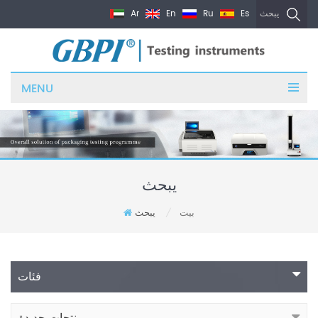
Ar
En
Ru
Es
يبحث
MENU
يبحث
بيت
يبحث
/
فئات