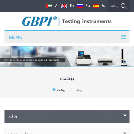
Ar
En
Ru
Es
يبحث
MENU
يبحث
بيت
يبحث
/
فئات