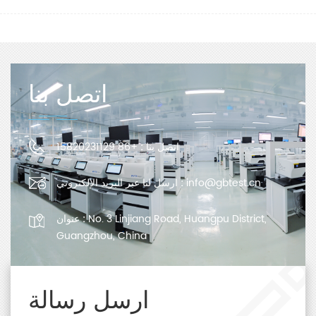
اتصل بنا
اتصل بنا :
+86 15820231129
info@gbtest.cn
ارسل لنا عبر البريد الإلكتروني :
No. 3 Linjiang Road, Huangpu District,
عنوان :
Guangzhou, China
ارسل رسالة