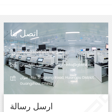
اتصل بنا
اتصل بنا :
+86 15820231129
info@gbtest.cn
ارسل لنا عبر البريد الإلكتروني :
No. 3 Linjiang Road, Huangpu District,
عنوان :
Guangzhou, China
ارسل رسالة