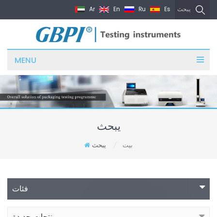
Ar
En
Ru
Es
يبحث
MENU
يبحث
بيت
يبحث
/
فئات