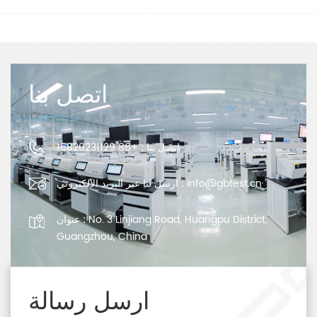
اتصل بنا
اتصل بنا :
+86 15820231129
info@gbtest.cn
ارسل لنا عبر البريد الإلكتروني :
No. 3 Linjiang Road, Huangpu District,
عنوان :
Guangzhou, China
ارسل رسالة