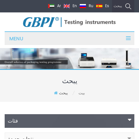
Ar
En
Ru
Es
يبحث
MENU
يبحث
بيت
يبحث
/
فئات