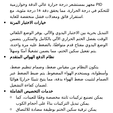
مجهز بمستشعر درجة حرارة عالي الدقة وخوارزمية PID
للتحكم في درجة الحرارة، مما يحقق دقة ±1 درجة مئوية، مع
استقرار فائق ومعدلات فشل منخفضة للغاية.
خيارات الاختبار المرنة
التبديل بحرية بين الاختبار اليدوي والآلي. يوفر الوضع التلقائي
الوقت بفضل الختم الحراري الآلي بالكامل والمتكرر. يتضمن
الوضع اليدوي مفتاح قدم متوافقًا، بالضغط عليه مرة واحدة،
يتم تفعيل سكين الختم، مما يضمن تشغيلًا آمنًا وسهلاً.
نظام الدفع الهوائي المتقدم
يتكون النظام من مقياس ضغط، وصمام تنظيم ضغط،
وأسطوانة، ويستخدم الهواء المضغوط. يتم ضبط الضغط عبر
الصمام لتثبيت ضغط الهواء بدقة، مما يتيح تثبيتًا حراريًا هوائيًا
لضمان كفاءة التشغيل.
خدمات التخصيص الشاملة
يمكن تصنيع تركيبات ثابتة مخصصة وفقًا للعينات، كما
يمكن تبديل التركيبات بناءً على أحجام الكوب.
يمكن ترقية سكين الختم بوظيفة مضادة للالتصاق