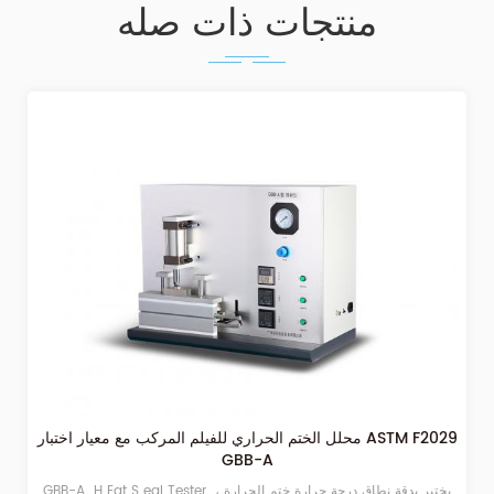
منتجات ذات صله
حلل قوة الختم الحراري للأغشية BOPP GBB-A1
دم محلل الختم الحراري على نطاق واسع في صناعات الأفلام