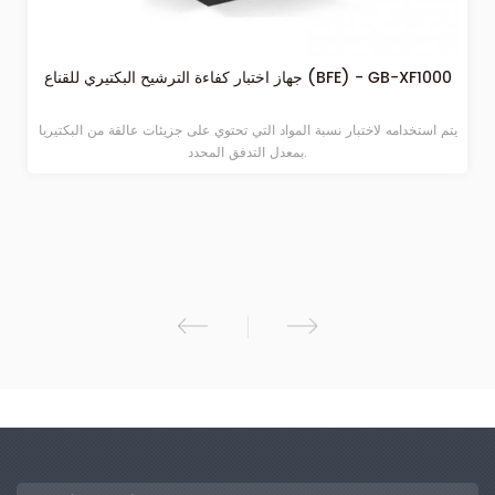
جهاز اختبار كفاءة الترشيح البكتيري للقناع (BFE) - GB-XF1000
يتم استخدامه لاختبار نسبة المواد التي تحتوي على جزيئات عالقة من البكتيريا
بمعدل التدفق المحدد.