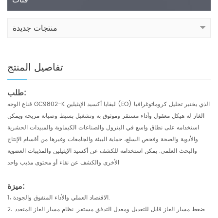
منتجات جديدة
تفاصيل المنتج
طلب:
قناع الوجه GC9802-K لبقايا أكسيد الإيثيلين (EO) الذي يختبر تحليل كروماتوغرافيا
الغاز له هيكل معقول وأداء مستقر وموثوق به وتشغيل بسيط وصيانة مريحة ويمكن
استخدامه على نطاق واسع في البترول والصناعات الكيماوية والمبيدات الحشرية
والأدوية والصحة وفحص السلع، حماية البيئة والجامعات وغيرها من أقسام الإنتاج
والبحث العلمي. يمكن استخدامه للكشف عن أكسيد الإيثيلين والمذيبات العضوية
الأخرى والكشف عن نقاء أو محتوى مذيب واحد
ميزة:
1، الاقتصاد العملي والأداء المتفوق والجودة.
2، ضغط مسار الغاز قابل للتعديل ومعدل التدفق مستقر. نظام مسار الغاز المتعدد