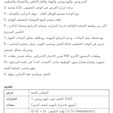
النيتروجين والهيدروجين والهواء والغاز الخلفي والانقسام والتنظيف.
3، شاشة LCD، درجة حرارة العرض في الوقت الحقيقي.
4 ، نوع الوحدة تصميم الهيكل العام ، سهل التركيب والصيانة.
5، نظام متقدم لقمع الضوضاء للتشغيل الهادئ.
6 ، أكثر من وظيفة الحماية التلقائية لدرجة الحرارة، وحماية البرنامج وحماية الدائرة
التأمين المزدوج.
7، مع محطة عمل البيانات، ودعم البرامج المهنية، ووظائف تحليل البيانات القوية.
8 ، عرض في الوقت الحقيقي لحالة العمل ومنحنى اللوني. يمكن تحجيم المنحنى
وتحريكه بشكل تعسفي.
9، تقرير الاختبار الاحترافي، يمكنه تصدير ملفات PDF وملفات التنسيق الأخرى.
10، مجهزة بمفتاح مفتاح يدوي، الوظيفة تعادل "اكتساب البدء" في نافذة البرنامج،
وهو مناسب لعملية العينة.
11، كاشف ومعايرة خط الأساس سهلة.
تحديد
المعايير الفنية
غرض
+ كاشف لهب الهيدروجين (FID)
اختبارات
(مجهز اختياريًا بأجهزة كشف أخرى)
معدات
حد الكشف: ≥3 × 10-12g / S (n-hexadecan)؛