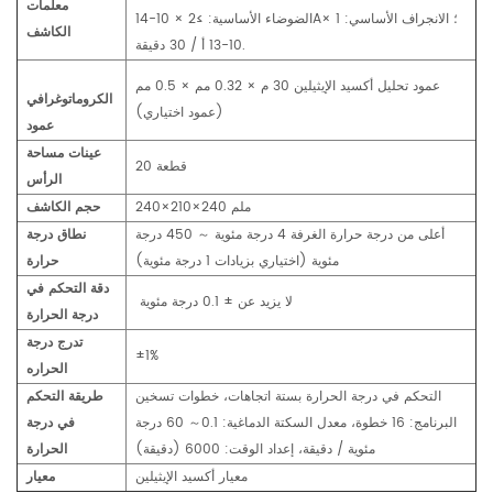
معلمات
الضوضاء الأساسية: ≥2 × 10-14A؛ الانجراف الأساسي: 1 ×
الكاشف
10-13 أ / 30 دقيقة.
عمود تحليل أكسيد الإيثيلين 30 م × 0.32 مم × 0.5 مم
الكروماتوغرافي
(عمود اختياري)
عمود
عينات مساحة
20 قطعة
الرأس
240×210×240 ملم
حجم الكاشف
أعلى من درجة حرارة الغرفة 4 درجة مئوية ～ 450 درجة
نطاق درجة
مئوية (اختياري بزيادات 1 درجة مئوية)
حرارة
دقة التحكم في
لا يزيد عن ± 0.1 درجة مئوية
درجة الحرارة
تدرج درجة
±1%
الحراره
التحكم في درجة الحرارة بستة اتجاهات، خطوات تسخين
طريقة التحكم
البرنامج: 16 خطوة، معدل السكتة الدماغية: 0.1～ 60 درجة
في درجة
مئوية / دقيقة، إعداد الوقت: 6000 (دقيقة)
الحرارة
معيار أكسيد الإيثيلين
معيار