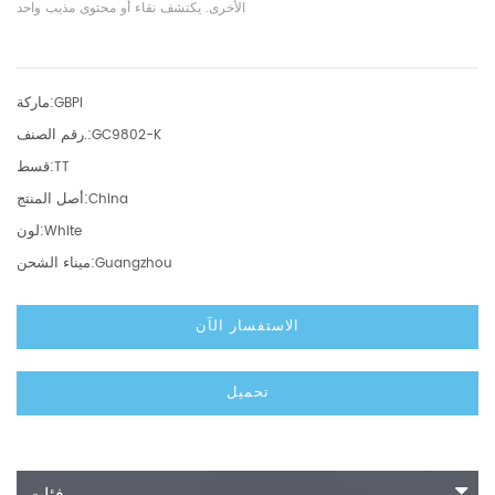
الأخرى. يكتشف نقاء أو محتوى مذيب واحد
ماركة:
GBPI
رقم الصنف.:
GC9802-K
قسط:
TT
أصل المنتج:
China
لون:
White
ميناء الشحن:
Guangzhou
الاستفسار الآن
تحميل
فئات