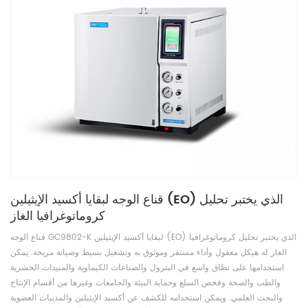
قناع الوجه لبقايا أكسيد الإيثيلين (EO) الذي يختبر تحليل
كروماتوغرافيا الغاز
قناع الوجه GC9802-K لبقايا أكسيد الإيثيلين (EO) الذي يختبر تحليل كروماتوغرافيا
الغاز له هيكل معقول وأداء مستقر وموثوق به وتشغيل بسيط وصيانة مريحة. يمكن
استخدامها على نطاق واسع في البترول والصناعات الكيماوية والمبيدات الحشرية
والطب والصحة وفحص السلع وحماية البيئة والجامعات وغيرها من أقسام الإنتاج
والبحث العلمي. ويمكن استخدامه للكشف عن أكسيد الإيثيلين والمذيبات العضوية