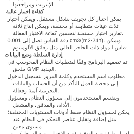
الإنترنت ومراجعتها.
كفاءة اختبار عالية
يمكن اختبار كل تجويف بشكل مستقل، ويمكن اختبار
ثلاث عينات متطابقة أو مختلفة، ويمكن إنتاج ثلاثة
تقارير اختبار مستقلة لتحسين كفاءة الاختبار الفعالة.
دقة القياس تصل إلى 0.001 cm3/(m2·24h)، ويمكن
قياس المواد ذات الحاجز العالي مثل رقائق الألومنيوم.
إدارة السلطة وتتبع البيانات
تم تصميم البرنامج وفقًا لمتطلبات النظام المحوسب في
ملحق GMP الجديد.
مطلوب اسم المستخدم وكلمة المرور لتسجيل الدخول
إلى محطة العمل للتأكد من أن الحساب والبيانات
التجريبية آمنة وفعالة.
وينقسم المستخدمون إلى مسؤول النظام، ومسؤول
الأداة، والمدقق، والمشغل.
يمكن لمسؤول النظام ضبط أذونات المستويات المختلفة؛
مثل إضافة وتقليل عناصر التحكم في النظام عند
مستوى معين.
لديها وظيفة تتبع التدقيق (تتبع الاختبار وتتبع السجل)، ويتم