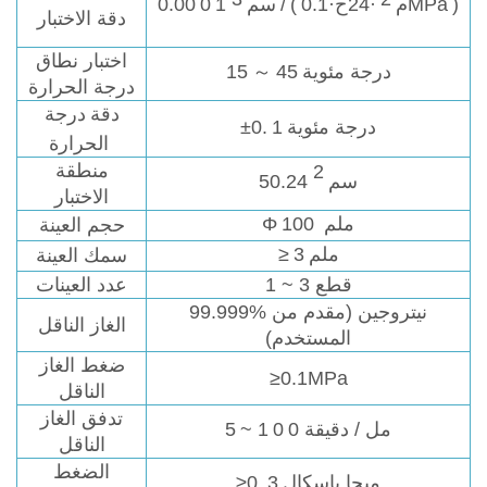
)
·24ح·0.1MPa
م
(
/
1 سم
0
0.00
دقة الاختبار
اختبار نطاق
درجة مئوية
45
～
15
درجة الحرارة
دقة
درجة
درجة مئوية
1
±0.
الحرارة
منطقة
2
50.24 سم
الاختبار
ملم
100
Φ
حجم العينة
ملم
3
≥
سمك العينة
1 ~ 3 قطع
عدد العينات
99.999% نيتروجين (مقدم من
الغاز الناقل
المستخدم)
ضغط الغاز
≥0.1MPa
الناقل
تدفق الغاز
0 مل / دقيقة
0
~ 1
5
الناقل
الضغط
ميجا باسكال
3
≥0.