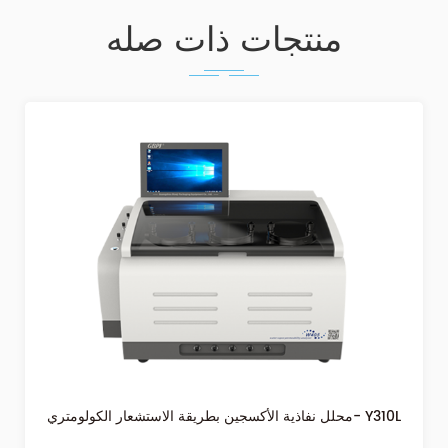
منتجات ذات صله
محلل نفاذية الأكسجين بطريقة الاستشعار الكولومتري- Y310L