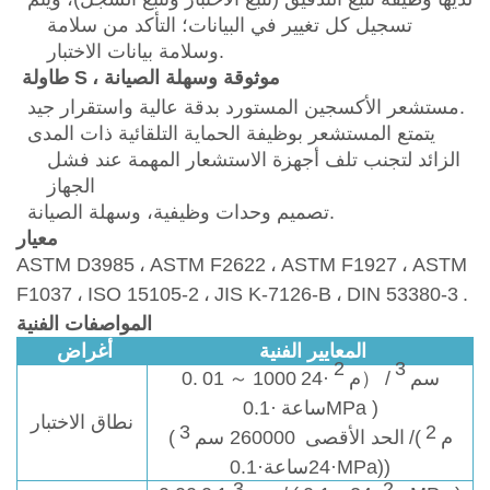
تسجيل كل تغيير في البيانات؛ التأكد من سلامة
وسلامة بيانات الاختبار.
، موثوقة وسهلة الصيانة
طاولة S
مستشعر الأكسجين المستورد بدقة عالية واستقرار جيد.
يتمتع المستشعر بوظيفة الحماية التلقائية ذات المدى
الزائد لتجنب تلف أجهزة الاستشعار المهمة عند فشل
الجهاز
تصميم وحدات وظيفية، وسهلة الصيانة.
معيار
ASTM D3985
،
ASTM F2622
،
ASTM F1927
،
ASTM
F1037
،
ISO 15105-2
،
JIS K-7126-B
،
DIN 53380-3
.
المواصفات الفنية
المعايير الفنية
أغراض
2
3
سم
/
（
م
·24
1000
～
01
0.
)
·0.1MPa
ساعة
نطاق الاختبار
3
2
م
/(
الحد الأقصى
260000 سم
(
·24ساعة·0.1MPa))
3
2