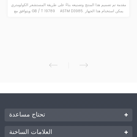
مقدمة تم تصميم هذا المنتج وتصنيعه بناءً على طريقة المستشعر الكولومتري
ويتوافق مع GB / T 19789 ASTM D3985. يمكن استخدام هذا الجهاز
لقياس معدل نقل الأكسجين للمواد العازلة ذات خصائص الحاجز العالية
والمتوسطة بدقة عالية وكفاءة عالية. Y310Lis ينطبق على تحديد نفاذية
الأكسجين للأفلام البلاستيكية والأغطية والورق ومواد التعبئة والتغليف الأخرى
المستخدمة في المواد الغذائية والأدوية والأجهزة الطبية والمنتجات الاستهلاكية
والطاقة الكهروضوئية والإلكترونية الصناعات الخ.
تحتاج مساعدة
العلامات الساخنة