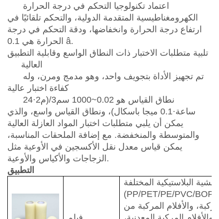
اعتماد تكنولوجيا التحكم في درجة الحرارة
الكهرومغناطيسية المتقدمة الدولية، والتحكم تلقائيًا في
ارتفاع درجة الحرارة وانخفاضها، ودقة التحكم في درجة
.
â
الحرارة هي 0.1
تلبية متطلبات الاختبار ذات النطاق الواسع وقابلية التطبيق
العالية
تم تجهيز الأداة بتجويف واحد، وهو مدمج ومرن، وله
كفاءة اختبار عالية
نطاق القياس هو 0.02~1000 سم3/(م2
·
24
ساعة
·
0.1 ميجا باسكال)، ونطاق القياس واسع، والذي
يمكن أن يلبي متطلبات اختبار المواد العازلة العالية
والمتوسطة والمنخفضة. مع إضافة الملحقات المناسبة،
يمكن قياس معدل نقل الأكسجين في الأوعية مثل
.
الزجاجات والأكياس والأوعية
التطبيق
أغشية البلاستيكية المختلفة
PP/PET/PE/PVC/، وما إلى ذلك)،
لمركبة، والأفلام المركبة من
 والأفلام المركبة المعدنية،
فيلم