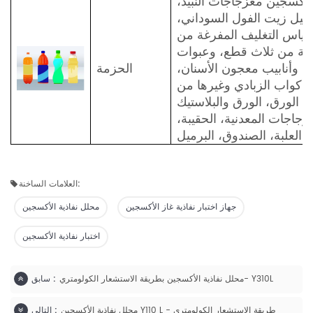
الأكسجين
مع
زجاجات النبيذ،
اميل زيت الفول السوداني،
أكياس التغليف المفرغة من
كونة من ثلاث قطع، وعبوات
 وأنابيب معجون الأسنان،
الحزمة
 أكواب الزبادي وغيرها من
، الورق، الورق والبلاستيك
زجاجات المعدنية، الحقيبة،
العلبة، الصندوق، البرميل
العلامات الساخنة:
جهاز اختبار نفاذية غاز الأكسجين
محلل نفاذية الأكسجين
اختبار نفاذية الأكسجين
محلل نفاذية الأكسجين بطريقة الاستشعار الكولومتري- Y310L
سابق :
محلل نفاذية الأكسجين Y110 L - طريقة الاستشعار الكولومتري
التالي :