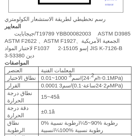
رسم تخطيطي لطريقة الاستشعار الكولومتري
المعايير
ASTM D3985
YBB00082003
جيجابايت/T19789
الجمعية الأمريكية
、
ASTM F1927
、
ASTM F2622
JIS K-7126-B
إسو 15105-2
لاختبار المواد F1037
دين 53380-3
المواصفات
المعلمات الفنية
العنصر
3
2
)
0.1MPa
·
·24h
م
(
/
سم
01~1000
0.
نطاق الاختبار
0.0001 سم3/(م2·24ساعة·0.1MPa)
القرار
نطاق درجة
15~45
â
الحرارة
دقة درجة
±0.
1
â
الحرارة
90% رطوبة
~
5
ï¼
0% رطوبة نسبية
نطاق
100% رطوبة نسبية
ï¼
نسبية
الرطوبة