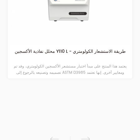
محلل نفاذية الأكسجين Y110 L - طريقة الاستشعار الكولومتري
يعتمد هذا المنتج على مبدأ اختبار مستشعر الأكسجين الكولومتري، وقد تم
تصميمه وتصنيعه بالرجوع إلى ASTM D3985 ومعايير أخرى. إنها تعتمد
مستشعر الأكسجين المستورد عالي الدقة بدقة اختبار عالية. إنها مناسبة
لاختبار أداء نقل الأكسجين للأفلام والصفائح والأوراق والتغليف والمواد ذات
الصلة في مجالات الأغذية والأدوية والأجهزة الطبية والمواد الكيميائية اليومية
والإلكترونيات الكهروضوئية وما إلى ذلك. إنها توفر نطاقًا واسعًا وكفاءة عالية
لاختبار معدل نقل الأكسجين مواد عازلة للأكسجين عالية ومتوسطة ومنخفضة.