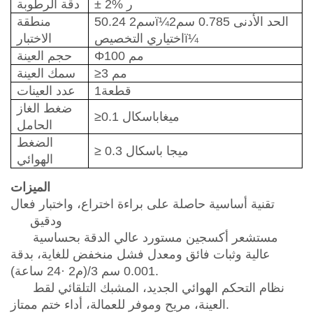
± 2% ر
دقة الرطوبة
الحد الأدنى 0.785 سم2
ï¼
50.24 سم2
منطقة
ï¼
اختياري
التخصيص
الاختبار
مم
100
Φ
حجم العينة
مم
3
≥
سمك العينة
قطعة
1
عدد العينات
ضغط الغاز
ميغاباسكال
≥0.1
الحامل
الضغط
0.3 ميجا باسكال
≥
الهوائي
الميزات
تقنية أساسية حاصلة على براءة اختراع، واختبار فعال
ودقيق
مستشعر أكسجين مستورد عالي الدقة بحساسية
عالية وثبات فائق ومعدل فشل منخفض للغاية، بدقة
24 ساعة).
0.001 سم 3/(م2
·
نظام التحكم الهوائي الجديد، المشبك التلقائي لقط
العينة، مريح وموفر للعمالة، أداء ختم ممتاز.