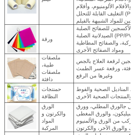
والأفلام الألومنيوم، وأفلام
التغليف القابلة للتحلل (PLA) /PBAT/PBS) إلخ.)
ين للمواد الشبيهة بالفيلم
الأكسجين للصفائح الصلبة
الصيدلانية الصلبة (PP/PVC/PTP، وما إلى ذلك)،
ورقة
لمركبة، والصفائح المطاطية
ومواد الصفائح الأخرى
ملصقات
كسجين لرقعة العلاج بالجص
طبية،
لدافئة، ورقعة عسر الطمث
ملصقات
وغيرها من الرقع
دافئة
لـ
المناديل الصحية والفوط
ح
منتجات
والمنتجات الصحية الأخرى
النظافة
ن ل
ج
الورق المطلي، وورق
الورق
لسيليكون، والورق المغطى
والكرتون و
لمركب من الورق والألمنيوم
المواد
يك والورق الآخر، والكرتون
المركبة