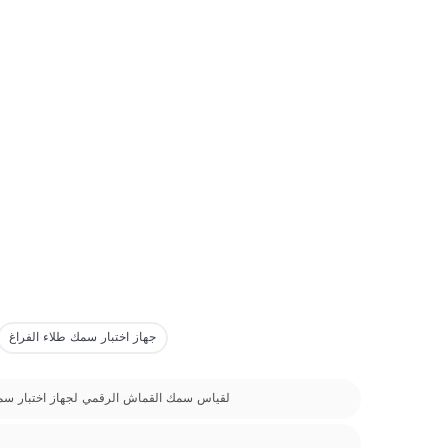
جهاز اختبار سمك طلاء الفراغ
جهاز اختبار سمك Astm D1777 لقياس سمك القماش الرقمي ل