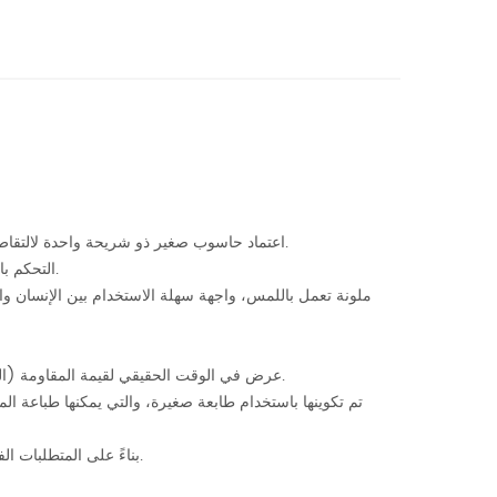
اعتماد حاسوب صغير ذو شريحة واحدة لالتقاط المعلومات والتعامل مع البيانات وإجراءات التحكم. مع الإبلاغ تلقائيًا عن شذوذ الاتصال.
التحكم بالكمبيوتر الصغير يوفر سرعة معالجة سريعة، تحكم دقيق، سلامة موثوقة وتشغيل ذكي.
عرض في الوقت الحقيقي لقيمة المقاومة (الحد الأقصى والحد الأدنى والمتوسط) والسمك (الحد الأقصى والحد الأدنى والمتوسط).
تم تكوينها باستخدام طابعة صغيرة، والتي يمكنها طباعة ا
بناءً على المتطلبات الفعلية، يمكن للمستخدمين تحديد عدد مرات الاختبار للحصول على نتيجة السُمك مباشرةً.