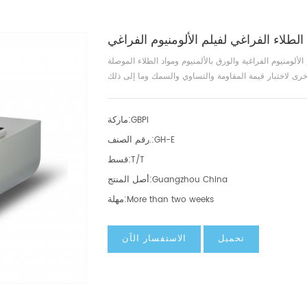
لألومنيوم الفراغية والورق بالألمنيوم ومواد الطلاء الموصلة
ماركة:
GBPI
رقم الصنف.:
GH-E
قسط:
T/T
أصل المنتج:
Guangzhou China
مهلة:
More than two weeks
تحميل
الاستفسار الآن