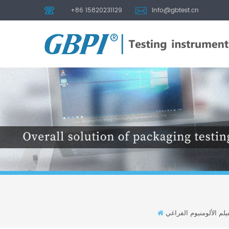
+86 15820231129
info@gbtest.cn