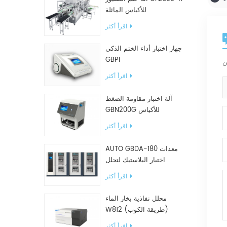
للأكياس المائلة
اقرأ أكثر
جهاز اختبار أداء الختم الذكي
GBPI
اقرأ أكثر
آلة اختبار مقاومة الضغط
GBN200G للأكياس
البلاستيكية
اقرأ أكثر
AUTO GBDA-180 معدات
اختبار البلاستيك لتحلل
السماد
اقرأ أكثر
محلل نفاذية بخار الماء
W812 (طريقة الكوب)
معدات اختبار WVTR للتغليف
اقرأ أكثر