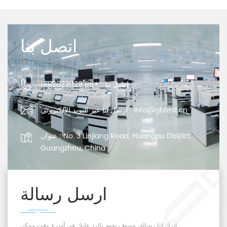
اتصل بنا
اتصل بنا :
+86 15820231129
info@gbtest.cn
ارسل لنا عبر البريد الإلكتروني :
No. 3 Linjiang Road, Huangpu District,
عنوان :
Guangzhou, China
ارسل رسالة
اترك لنا رسالة، وسوف نقوم بالرد عليك في أسرع وقت ممكن.