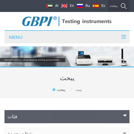
Ar
En
Ru
Es
يبحث
MENU
يبحث
بيت
يبحث
/
فئات