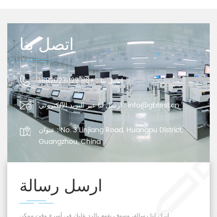
اتصل بنا
اتصل بنا :
+86 15820231129
info@gbtest.cn
ارسل لنا عبر البريد الإلكتروني :
No. 3 Linjiang Road, Huangpu District,
عنوان :
Guangzhou, China
ارسل رسالة
اترك لنا رسالة، وسوف نقوم بالرد عليك في أسرع وقت ممكن.