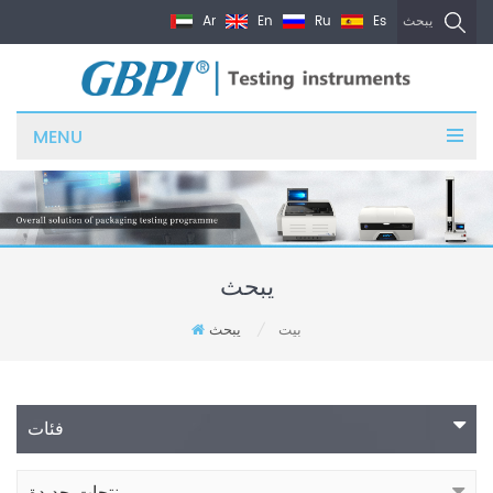
Ar
En
Ru
Es
يبحث
MENU
يبحث
بيت
يبحث
/
فئات