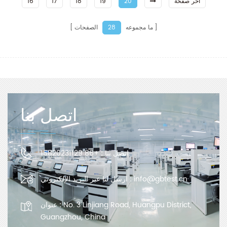
آخر صفحة
20
19
18
17
16
ما مجموعه
الصفحات
28
اتصل بنا
اتصل بنا :
+86 15820231129
info@gbtest.cn
ارسل لنا عبر البريد الإلكتروني :
No. 3 Linjiang Road, Huangpu District,
عنوان :
Guangzhou, China