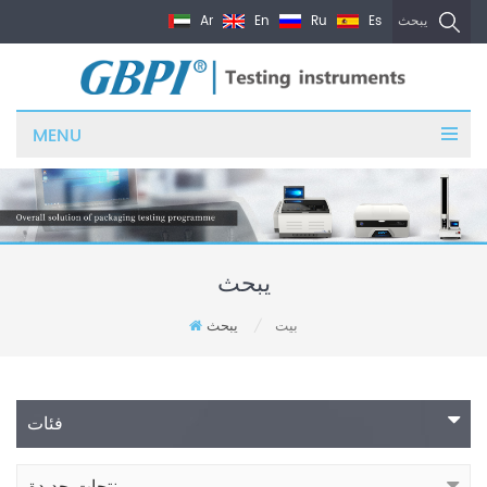
Ar
En
Ru
Es
يبحث
MENU
يبحث
بيت
يبحث
/
فئات