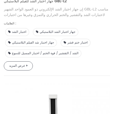
جهاز اختبار الشد للفيلم البلاستيكي GBL-L2
مناسب
إن جهاز اختبار الشد الإلكتروني ذو العمود الواحد الشهير GBL-L2
لاختبارات الشد والتقشير والختم الحراري والتمزق وغيرها من اختبارات
الأداء الميكانيكي لمختلف المواد المعدنية وغير المعدنية. إنه يلبي متطلبات
العلامات :
قسم الإشراف الفني الوطني لتكنولوجيا الاختبار. يتم استخدامه على نطاق
واسع في شركات تصنيع الأفلام البلاستيكية والمواد الغذائية والأدوية لاختبار
جهاز اختبار الشد البلاستيكي
اختبار الشد
مراقبة جودة المنتجات ومؤسسات الاختبار والبحث العلمي وتجارب
التدريس في الجامعة.
اختبار ختم قشر
جهاز اختبار شد الفيلم البلاستيكي
الشد / التقشير / قوة الختم / اختبار المسيل للدموع
عرض المزيد