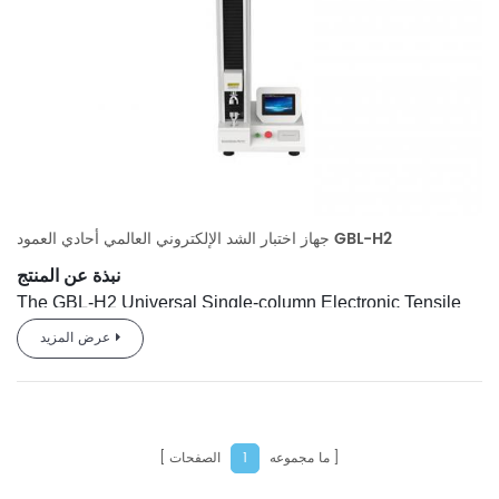
جهاز اختبار الشد الإلكتروني العالمي أحادي العمود GBL-H2
نبذة عن المنتج
The GBL-H2 Universal Single-column Electronic Tensile
Testing Machine is a mechanical property testing
عرض المزيد
instrument independently developed and manufactured by
Guangzhou GBPI R&D team, in compliance with the
requirements of standards such as GB and ASTM as well
as market demands.
ما مجموعه
الصفحات
1
Equipped with high-precision sensors, the instrument
features high force measurement accuracy, stable loading,