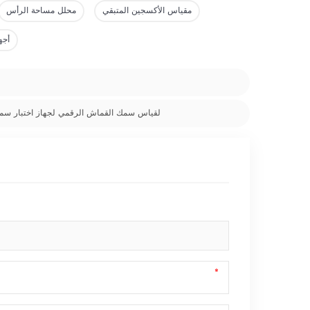
مقياس الأكسجين المتبقي
محلل مساحة الرأس
أجه
جهاز اختبار سمك Astm D1777 لقياس سمك القماش الرقمي لج