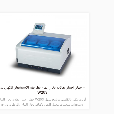
جهاز اختبار نفاذية بخار الماء بطريقة الاستشعار الكهربائي -
W203
الماء (WVTR)
جهاز اختبار نفاذية بخار الماء W203 أوتوماتيكي بالكامل، برنامج س
الاستخدام. منحنيات معدل النقل وكثافة بخار الماء والرطوبة ودرجة
الحرارة والتسجيل التلقائي والعرض المستمر.