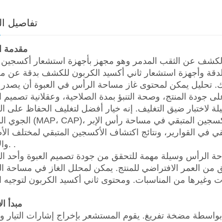
تفاصيل ال
مقدمة ال
لكشف عن الثقب المدمر وهو مجهز بأجهزة استشعار أكسجين ع
دقة وأجهزة استشعار ثاني أكسيد الكربون للكشف بدقة عن محتوى O2 و CO2 لحاويات التغليف المج
ك. تحليل يمكن لمحتوى غاز مساحة الرأس في العبوة أن يصدر ح
 لاختبار ضيق التغليف. إنه خيار أفضل لتغليف الحفاظ على ال
الجوي المعدل (MAP، CAP)، وزجاجات التسريب الكبيرة (الأكياس)،
قي في القوارير، ونتائج اكتشاف الأكسجين المتبقي لمختلف الأ
والأدوية. .
ة الرأس وسيلة مهمة للتحقق من جودة تصميم العبوة وأحد ا
العمر الافتراضي للمنتج. يمكن لمحلل الغاز في مساحة الرأس GB-DK أن يكتشف بسرعة
مبدأ ال
بواسطة مضخة تفريغ. يقوم المستشعر بإخراج إشارات التيار وا