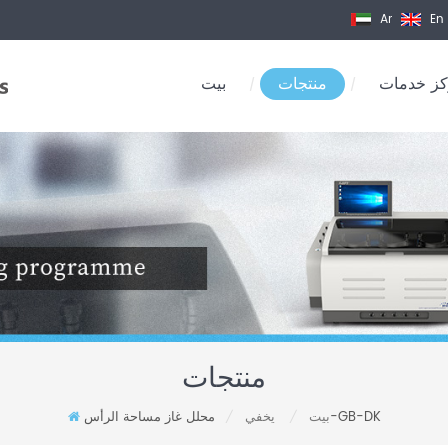
Ar
En
ز خدمات
منتجات
بيت
/
/
منتجات
محلل غاز مساحة الرأس-GB-DK
بيت
يخفي
/
/