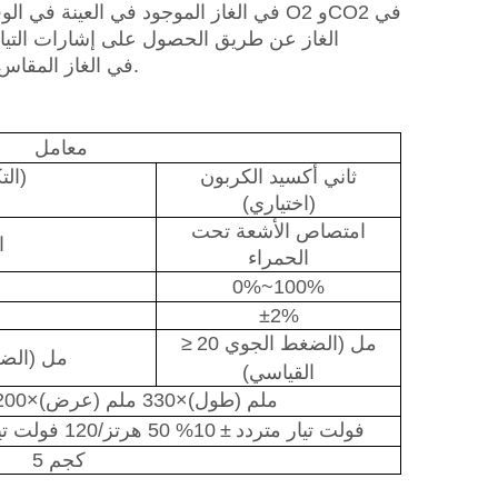
الغاز عن طريق الحصول على إشارات التيار 
للتجربة، يتوقف الاختبار، ويسجل الجهاز تركيز O2 وCO2 في الغاز المقاس في العينة.
معامل
ثاني أكسيد الكربون
O2 (التكوين القياسي)
(اختياري)
امتصاص الأشعة تحت
ا
الحمراء
0%~100%
±2%
20 مل (الضغط الجوي
≥
≥5 مل (ا
القياسي)
350 ملم (طول)×330 ملم (عرض)×200 ملم (ارتفاع
220 فولت تيار متردد
±
10% 50 هرتز/120 فولت تيار متردد
5 كجم