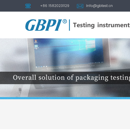
+86 15820231129
info@gbtest.cn