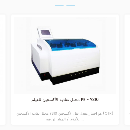
محلل نفاذية الأكسجين للفيلم PE - Y310
هل
محلل نفاذية الأكسجين Y310 هو اختبار معدل نقل الأكسجين (OTR)
للأفلام أو المواد الورقية. ...