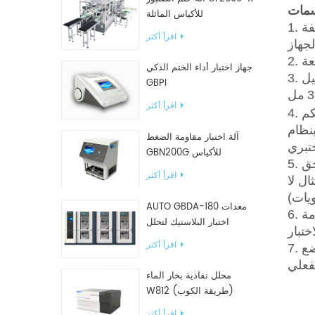
مات
للأكياس المائلة
1. استخدام أجهزة استشعار عالية الدقة، ودقة عالية، واستقرار جيد، وتشغيل طويل الأمد، وعمر خدمة طويل. وظيفة
اقرأ أكثر
جهاز اختبار أداء الختم الذكي
3. يمكن الكشف عن الأكسجين وثاني أكسيد الكربون في نفس الوقت، ويمكن اختيار غاز ثاني أكسيد الكربون للتحليل
GBPI
مل
اقرأ أكثر
4. نظام تشغيل مدمج، النظام مجهز بنظام تحكم ARM للتحكم في المضيف من خلال شاشة تعمل باللمس (يتم دمج
 LIMS
آلة اختبار مقاومة الضغط
GBN200G للأكياس
5. تم تصميم البرنامج وفقا لمتطلبات النظام المحوسب في الإصدار الجديد من ملحق GMP، وينقسم المستخدمون إلى
البلاستيكية
اقرأ أكثر
ال لا
AUTO GBDA-180 معدات
6. لديها وظيفة مسار التدقيق، والتي يمكنها تحقيق مسار التدقيق للنظام، وتشغيل المشروع، والطريقة لضمان سلامة
اختبار البلاستيك لتحلل
السماد
اقرأ أكثر
7. قم بتخصيص تقرير الاختبار، وتعيين وحدة التقرير التي يجب عرضها، وإخراج التقرير في وضع PDF. يمكن للطابعة
محلل نفاذية بخار الماء
W812 (طريقة الكوب)
معدات اختبار WVTR للتغليف
اقرأ أكثر