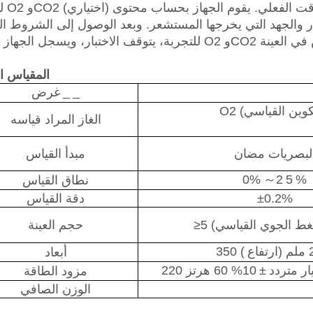
لتركيز O2 و2
والجهد التي يخرجها المستشعر. وبعد الوصول إلى الشروط النه
المقياس ال
_
_
غرض
الغاز المراد قياسه
لبصريات مضان
مبدأ القياس
0%
～
2
5
%
نطاق القياس
±0.2%
دقة القياس
لضغط الجوي القياسي)
حجم العينة
)
أبعاد
±
10% 60 هرتز
مزود الطاقة
الوزن الصافي