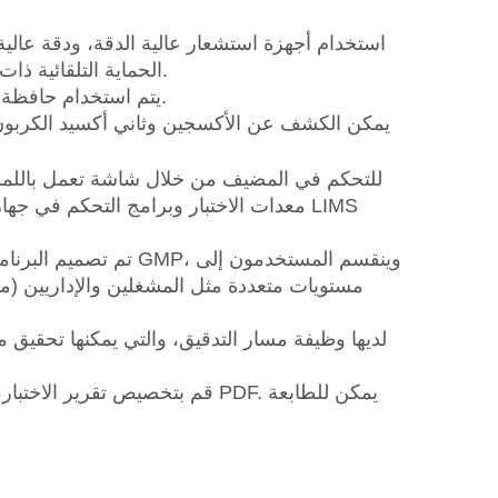
الحماية التلقائية ذات النطاق الزائد لتجنب تلف أجهزة الاستشعار المهمة عند فشل الجهاز.
2. يتم استخدام حافظة سلامة الإبرة/المسبار لضمان الاختبار الآمن وأخذ العينات السريعة.
.
معدات الاختبار وبرامج التحكم في جهاز 
مستويات متعددة مثل المشغلين والإداريين (مثل