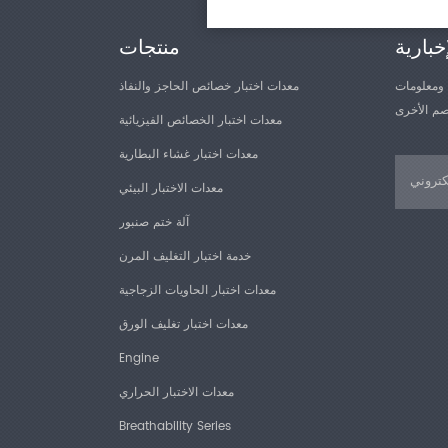
أ الاختبار
خبارية
منتجات
لجهاز لتحريك
 ومعلومات
معدات اختبار خصائص الحاجز والنفاذ
الموجود على
ر، بينما يسجل
معدات اختبار الخصائص الفيزيائية
نهاية، تُحسب
معدات اختبار غشاء البطارية
قوة التقشير،
معدات الاختبار البيئي
آلة ختم صنبور
خدمة اختبار التغليف المرن
معدات اختبار الحاويات الزجاجية
معدات اختبار تغليف الورق
Engine
معدات الاختبار الحراري
Breathability Series