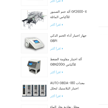
اقرأ أكثر
آلة ختم الصنبور GF2600-X
للأكياس المائلة
اقرأ أكثر
جهاز اختبار أداء الختم الذكي
GBPI
اقرأ أكثر
آلة اختبار مقاومة الضغط
GBN200G للأكياس
البلاستيكية
اقرأ أكثر
AUTO GBDA-180 معدات
اختبار البلاستيك لتحلل
السماد
اقرأ أكثر
محلل نفاذية بخار الماء