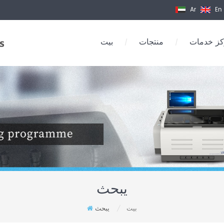
Ar
En
ز خدمات
منتجات
بيت
/
/
يبحث
بيت
يبحث
/