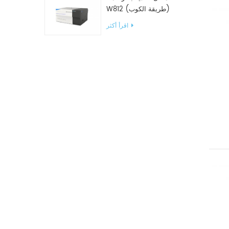
W812 (طريقة الكوب)
معدات اختبار WVTR للتغليف
اقرأ أكثر