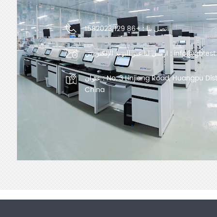
اتصل بنا :
+86 15820231129
info@gbtest
ارسل لنا عبر البريد الإلكتروني :
No. 3 Linjiang Road, Huangpu Dis
عنوان :
China