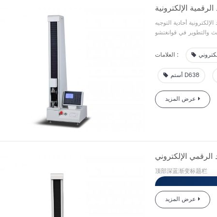
ية التوجيه GBL-H هي آلة اختبار الخصائص الميكانيكية التي تم
قوانغتشو Biaoji على أساس GB، JIS،
ASTM وغيرها من المتطلبات القياسية ومتطلبات السوق. يستخدم الجهاز أجهزة استشعار عالية
الدقة، ودقة قياس القوة ضمن ±1% FS؛ دعم البرامج الاحترافي، التشغيل التلقائي بالكامل، مجهز
لكتروني
العلامات :
الاختبار وتقرير اختبار
د المثالي، وحماية التحميل
أستم D638
عرض المزيد
顶部深蓝渐变标题栏
عرض المزيد
لكتروني