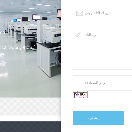
ختبار لتسهيل
كية بالكامل،
 تجاوز الحد
.cn
مواد المعدنية
شير، واللحام
trict, Guangzhou,
طلبات الفنية
سع في مراقبة
وية، بالإضافة
سات الاختبار
والمدارس.
测试原理 浅金银渐变卡片