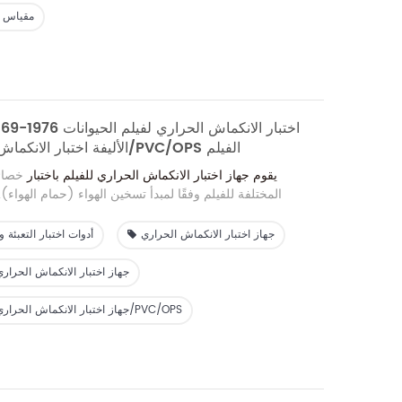
مقياس س
GBK-D1 DIN 53369-1976 
الأليفة اختبار الانكماش الحراري للبلاستيك/PVC/OPS الفيلم
يقوم جهاز اختبار الانكماش الحراري للفيلم باختبار
خصائ
المختلفة للفيلم وفقًا لمبدأ تسخين الهواء (حمام الهواء).
للانكماش الحراري والتي يتم إنتاجها باستخدام البولي إيثيل
ومخاليطها، مثل ملصقات المشروبات، وتغليف الحزم المعبأ
جهاز اختبار الانكماش الحراري
أدوات اختبار التعبئة و
انكماش السجق، الفيلم الخارجي للمنتجات الكيميائية اليومية
جهاز اختبار الانكماش الحراري
إنه جهاز يمكنه قياس قوة الانكماش الحراري وقوة الانكماش ا
وزمن الانكماش وغيرها من خصائص الأفلام البلاستيكية أثناء ا
جهاز اختبار الانكماش الحراري للفيلم البلاستيكي/PVC/OPS