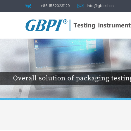
+86 15820231129
info@gbtest.cn