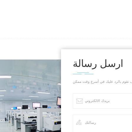
测试原理 浅金银渐变卡片
أ الاختبار
لجهاز لتحريك
الموجود على
ارسل رسالة
ر، بينما يسجل
نهاية، تُحسب
قوة التقشير،
.cn