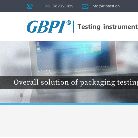
+86 15820231129
info@gbtest.cn