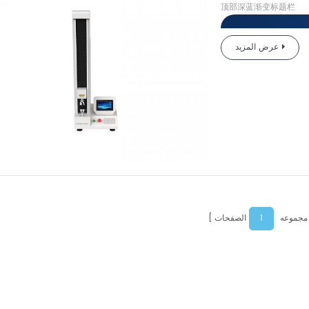
顶部深蓝渐变标题栏
عرض المزيد
لكتروني
أفضل الأسعار في العالم
ة المنتج
1
 مجموعه
الصفحات
أحادي العمود
GBL-H2 بواسطة فريق البحث والتطوير في شركة قوانغتشو
 مع معايير GB
وASTM وغيرها من المعايير ذات الصلة ومتطلبات السوق.