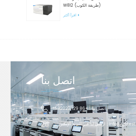
W812 (طريقة الكوب)
معدات اختبار WVTR للتغليف
اقرأ أكثر
اتصل بنا
اتصل بنا :
+86 15820231129
info@gbtest
ارسل لنا عبر البريد الإلكتروني :