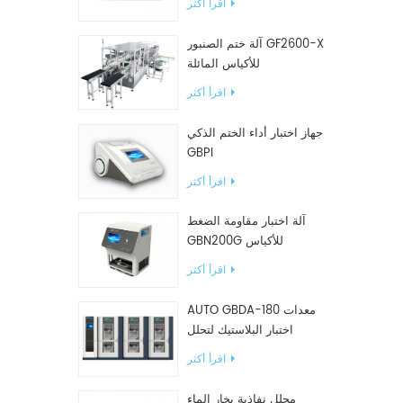
اقرأ أكثر
آلة ختم الصنبور GF2600-X
للأكياس المائلة
اقرأ أكثر
جهاز اختبار أداء الختم الذكي
GBPI
اقرأ أكثر
آلة اختبار مقاومة الضغط
GBN200G للأكياس
البلاستيكية
اقرأ أكثر
AUTO GBDA-180 معدات
اختبار البلاستيك لتحلل
السماد
اقرأ أكثر
محلل نفاذية بخار الماء