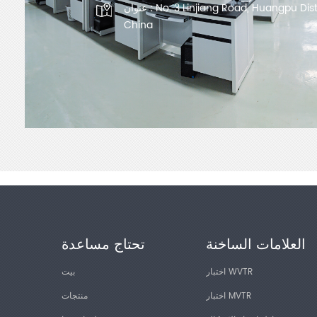
No. 3 Linjiang Road, Huangpu Dis
عنوان :
China
العلامات الساخنة
تحتاج مساعدة
اختبار WVTR
بيت
اختبار MVTR
منتجات