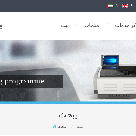
Ar
En
ز خدمات
منتجات
بيت
/
/
يبحث
بيت
يبحث
/