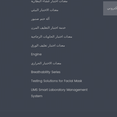
معدات اختبار غشاء البطارية
GB/T 6344،
YBB 001320
معدات الاختبار البيئي
ASTM، أستم D1938، ASTM D3330، ASTM F904،
آلة ختم صنبور
JIS P8113، 
خدمة اختبار التغليف المرن
معدات اختبار الحاويات الزجاجية
معدات اختبار تغليف الورق
Engine
معدات الاختبار الحراري
يير الفنية
Breathability Series
Testing Solutions for Facial Mask
طاق قياس
القوة
LIMS Smart Laboratory Management
System
دقة قياس
القوة