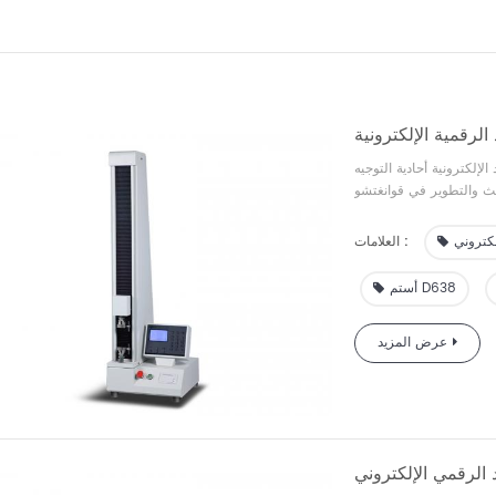
ية التوجيه GBL-H هي آلة اختبار الخصائص الميكانيكية التي تم
قوانغتشو Biaoji على أساس GB، JIS،
ASTM وغيرها من المتطلبات القياسية ومتطلبات السوق. يستخدم الجهاز أجهزة استشعار عالية
الدقة، ودقة قياس القوة ضمن ±1% FS؛ دعم البرامج الاحترافي، التشغيل التلقائي بالكامل، مجهز
لكتروني
العلامات :
الاختبار وتقرير اختبار
د المثالي، وحماية التحميل
أستم D638
عرض المزيد