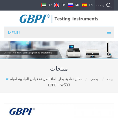
Ar
En
Ru
Es
يبحث
MENU
منتجات
بيت
يخفي
محلل نفاذية بخار الماء لطريقة قياس الجاذبية لفيلم
/
/
LDPE - W533