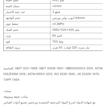
Φ125 ملم
حجم العينة
≥5mm
سمك العينة
3 قطع
عدد عينة الاختبار
أنبوب بولي يوريثين Φ4mm
حجم الواجهة
≥0.2MPa
ضغط جوي
1680×520×420 ملم
حجم الصك
80 كجم
وزن
750 واط
قوة
تيار متردد 220 فولت، 50 هرتز
مزود الطاقة
القياسية: GB/T 1037-1988، GB/T 16928-1997، YBB00092003-2015، ASTM
E96/E96M-2016، ASTM D1653-2013، ISO 2528-1995، JIS Z0208-1976،
TAPPI T464
سمات
بيانات دقيقة وموثوقة
مع شهادة الدولة لتدرج المواد المرجعية المعتمدة وترخيص تصنيع أدوات القياس