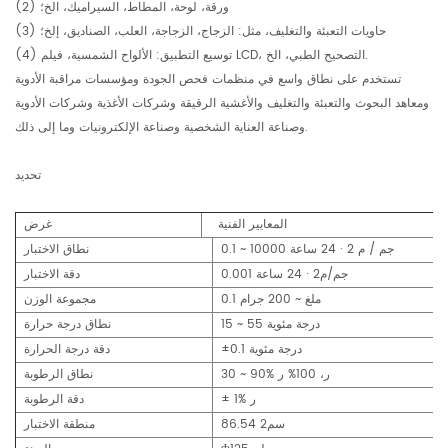
(2) ورقة، لوحة، المطاط، السيراميك، الخ؛
(3) حاويات التعبئة والتغليف، مثل: الزجاج، الزجاجة، العلب، الصناديق، إلخ؛
(4) توسيع التطبيق: الألواح الشمسية، فيلم LCD، التصحيح الطبي، الخ.
تستخدم على نطاق واسع في منظمات فحص الجودة ومؤسسات مراقبة الأدوية
ومعاهد البحوث والتعبئة والتغليف والأغشية الرقيقة وشركات الأغذية وشركات الأدوية
وصناعة العناية الشخصية وصناعة الإلكترونيات وما إلى ذلك.
تحديد
المعايير الفنية
غرض
0.1 ~ 10000 جم / م 2 · 24 ساعة
نطاق الاختبار
0.001 جم/م2 · 24 ساعة
دقة الاختبار
0.1 ملغ ~ 200 جرام
مجموعة الوزن
15 ~ 55 درجة مئوية
نطاق درجة حرارة
±0.1 درجة مئوية
دقة درجة الحرارة
30 ~ 90% ر، 100% ر
نطاق الرطوبة
± 1% ر
دقة الرطوبة
86.54 سم2
منطقة الاختبار