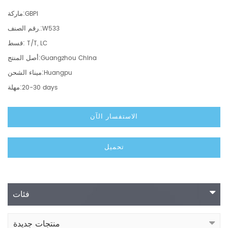
ماركة:
GBPI
رقم الصنف.:
W533
قسط:
T/T, LC
أصل المنتج:
Guangzhou China
ميناء الشحن:
Huangpu
مهلة:
20-30 days
الاستفسار الآن
تحميل
فئات
منتجات جديدة