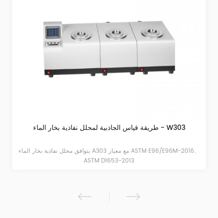
طريقة قياس الجاذبية لمحلل نفاذية بخار الماء - W303
يتوافق محلل نفاذية بخار الماء A303 مع معيار ASTM E96/E96M-2016、
ASTM D1653-2013