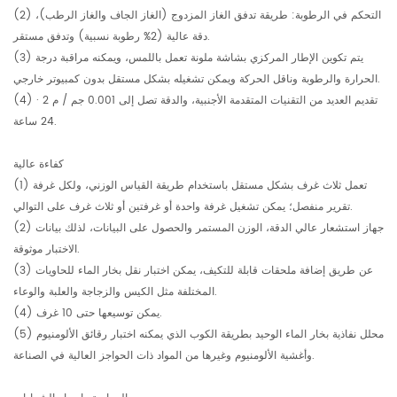
(2) التحكم في الرطوبة: طريقة تدفق الغاز المزدوج (الغاز الجاف والغاز الرطب)،
دقة عالية (2% رطوبة نسبية) وتدفق مستقر.
(3) يتم تكوين الإطار المركزي بشاشة ملونة تعمل باللمس، ويمكنه مراقبة درجة
الحرارة والرطوبة وناقل الحركة ويمكن تشغيله بشكل مستقل بدون كمبيوتر خارجي.
(4) تقديم العديد من التقنيات المتقدمة الأجنبية، والدقة تصل إلى 0.001 جم / م 2 ·
24 ساعة.
كفاءة عالية
(1) تعمل ثلاث غرف بشكل مستقل باستخدام طريقة القياس الوزني، ولكل غرفة
تقرير منفصل؛ يمكن تشغيل غرفة واحدة أو غرفتين أو ثلاث غرف على التوالي.
(2) جهاز استشعار عالي الدقة، الوزن المستمر والحصول على البيانات، لذلك بيانات
الاختبار موثوقة.
(3) عن طريق إضافة ملحقات قابلة للتكيف، يمكن اختبار نقل بخار الماء للحاويات
المختلفة مثل الكيس والزجاجة والعلبة والوعاء.
(4) يمكن توسيعها حتى 10 غرف.
(5) محلل نفاذية بخار الماء الوحيد بطريقة الكوب الذي يمكنه اختبار رقائق الألومنيوم
وأغشية الألومنيوم وغيرها من المواد ذات الحواجز العالية في الصناعة.