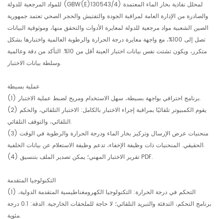
للمواد المرجعية للدولة (GBW(E)130543/4) لمحلل نفاذية بخار الماء المعتمدة
والصادرة من الإدارة العامة لمراقبة الجودة والتفتيش والحجر الصحي تعتمد جمهورية
الصين الشعبية مواد مرجعية للدولة لمعايرة الأدوات والتحقق منها، وموثوقية البيانات
تصل إلى 100%، مع واجهة معايرة درجة الحرارة والرطوبة العالمية واختبارها بشكل
متكرر، ويكون تشتت نفس بيانات اختبار العينة أقل من 10%. التأكد من دقة وعالمية
وسلطة بيانات الاختبار.
عملية بسيطة
(1) برنامج احترافي بواجهة بسيطة، سهل الاستخدام ومريح لضبط عملية الاختبار.
(2) يقوم الكمبيوتر تلقائيًا بمراقبة إجراء الاختبار بالكامل: الاختبار التلقائي، والحكم
التلقائي، والتوقف التلقائي.
(3) منحنيات عرض الإرسال وتركيز بخار الماء ودرجة الحرارة والرطوبة في الوقت
الحقيقي. المنحنيات ذات وظيفة الإخفاء، تدعم وظيفة الاستعلام عن بيانات الخلفية.
(4) تقرير الاختبار المهني؛ يمكن تصدير الملف بتنسيق PDF.
التكنولوجيا المتقدمة
(1) التحكم في درجة الحرارة: التكنولوجيا الكهرومغناطيسية المتقدمة الدولية،
برنامج التحكم، التدفئة والتبريد التلقائي؛ لا حاجة للملحقات الخارجية. الدقة: 0.1 درجة
مئوية.