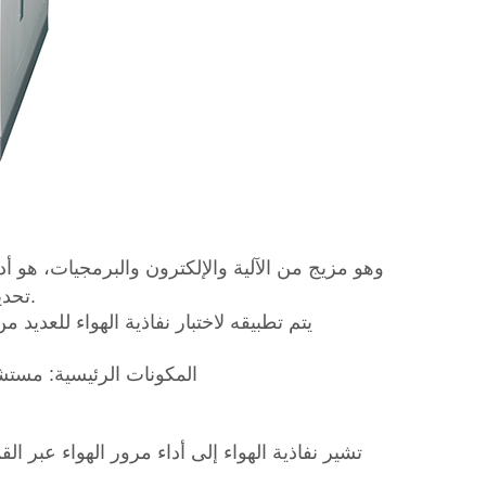
تطويرها بواسطة GB/T5453-1997 Textile - تحديد نفاذية أقمشة الهواء.
يتم تطبيقه لاختبار نفاذية الهواء للعدي
المكونات الرئيسية: مستش
تشير نفاذية الهواء إلى أداء مرور الهواء عبر ا