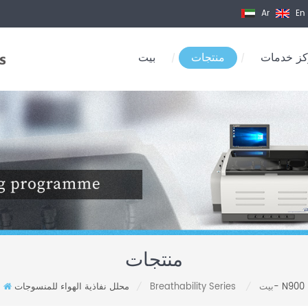
Ar
En
ز خدمات
منتجات
بيت
/
/
منتجات
محلل نفاذية الهواء للمنسوجات- N900
بيت
Breathability Series
/
/