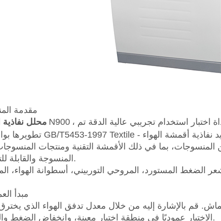
1. مقدمة الم
، وهو مزيج من الآلية والإلكترون والبرمجيات، هو أداة اختبار استخدام تجريبي عالية الدقة تم
N900
محلل نفاذية ا
د من المنسوجات، بما في ذلك الأقمشة التقنية ومنتجات المنسوجا
المنسوجة والقابلة للتنفس.
عر الضغط المستورد، المروحي التوربيني، أسطوانة الهواء، ال
2. مبدأ ال
لقماش. قم بالإشارة إليه من خلال معدل تدفق الهواء الذي يخترق
الاختبار عموديًا في منطقة اختبار معينة، وانخفاض الضغط والوقت.