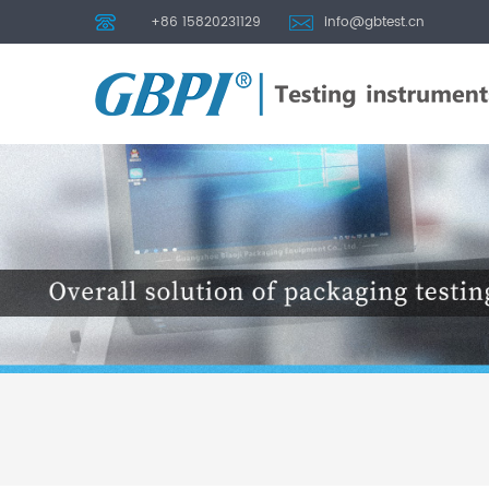
+86 15820231129
info@gbtest.cn