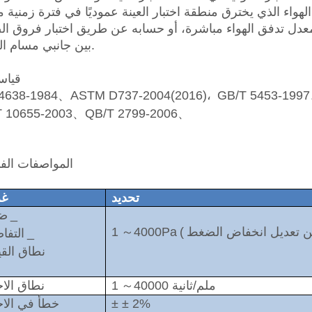
واء الذي يخترق منطقة اختبار العينة عموديًا في فترة زمنية م
دل تدفق الهواء مباشرة، أو حسابه عن طريق اختبار فروق ا
بين جانبي مسام التدفق.
3. قي
 4638-1984、ASTM D737-2004(2016)،
GB/T 5453-199
T 10655-2003、QB/T 2799-2006、
4. المواصفات الفن
تحديد
غ
_
ض
ن تعديل انخفاض الضغط
(
4000Pa
～
1
_
التفا
نطاق الق
40000 ملم/ثانية
～
1
نطاق الاخ
± ± 2%
خطأ في الاخت