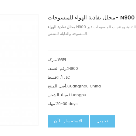
محلل نفاذية الهواء للمنسوجات- N900
لاختبار نفاذية الهواء للعديد من المنسوجات، بما في ذلك الأقمشة التقنية ومنتجات المنسوجات غير
محلل نفاذية الهواء N900
المنسوجة والقابلة للتنفس.
ماركة:
GBPI
رقم الصنف.:
N900
قسط:
T/T, LC
أصل المنتج:
Guangzhou China
ميناء الشحن:
Huangpu
مهلة:
20-30 days
تحميل
الاستفسار الآن