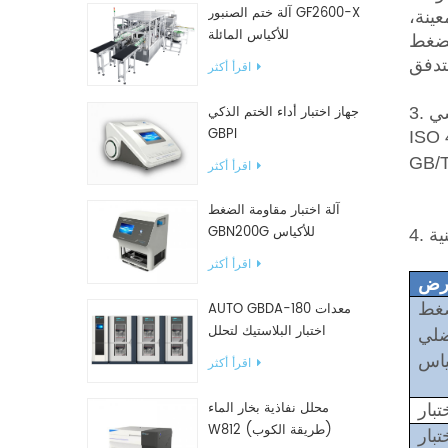
آلة ختم الصنبور GF2600-X
عينة،
للأكياس المائلة
لضغط
اقرأ أكثر
جهاز اختبار أداء الختم الذكي
اسي
GBPI
ISO
GB/
اقرأ أكثر
آلة اختبار مقاومة الضغط
GBN200G للأكياس
ية
البلاستيكية
اقرأ أكثر
رض
AUTO GBDA-180 معدات
غط
اختبار البلاستيك لتحلل
ضلي
السماد
ياس
اقرأ أكثر
محلل نفاذية بخار الماء
تبار
W812 (طريقة الكوب)
بار