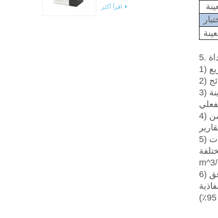
معدات اختبار WVTR للتغليف
ينة
اقرأ أكثر
تبار
ينة
داة
3) يقوم الإطار الرئيسي بتكوين شاشة ملونة تعمل باللمس، بدون كمبيوتر خارجي، ويمكنه مراقبة معدل نفاذية العينة
4) يمكن اختبار مجموعات متعددة من البيانات بشكل مستمر؛ يمكن الاستعلام، وحذف مجموعة أو مجموعات من
5) برنامج احترافي، واجهة بسيطة، سهلة التشغيل، عرض بيانات الاختبار (نفاذية الهواء، معامل الاختلاف والمعلمات
mm/s، )،
6) إنشاء تقرير اختبار قياسي تلقائيًا، تحتوي التفاصيل على اسم العينة والمواصفات والرقم التسلسلي واتجاه تدفق
فاذية