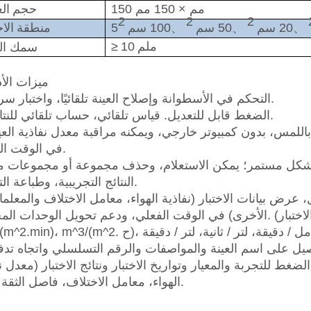
150 مم × 150 مم
حجم
الع
2
2
2
、
20 سم
、
50 سم
、
100 سم
منطقة
الاخ
ملم
10
≥
سمك الع
5. ميزات الأ
1) التحكم في الأسطوانة وإصلاح العينة تلقائيًا، واختبار سريع.
2) الضغط قابل للتعديل. قياس تلقائي، حساب تلقائي للنتائج.
في الوقت الفعلي.
النتائج التجريبية، وطباعة التقارير.
الأخرى) في الوقت الفعلي، ودعم تحويل الوحدات المختلفة. (وحدة الاختبار: l/(dm^2.min)، l/(m^2.s
غط للتجربة والمعيار وتواريخ الاختبار ونتائج الاختبار (معدل ن
الهواء، معامل الاختلاف، فاصل الثقة 95٪).