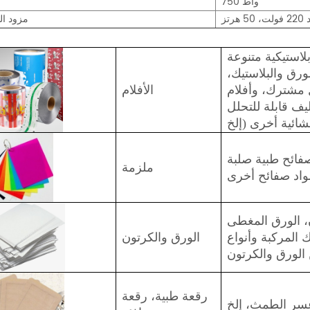
750 واط
هرتز
مزود ال
ة متنوعة (PP/PET/PE/PVC/BOPP/CPP، إلخ)،
ورق والبلاستيك،
ل مشترك، وأفلام
الأفلام
 للتحلل (PLA/PBAT/PBS،
د غشائية أخرى
ئح طبية صلبة (PP/PVC/PTP، إلخ)، صفائح مركبة معدنية،
ملزمة
اد صفائح أخرى
، الورق المغطى
ك المركبة وأنواع
الورق والكرتون
الورق والكرتون
رقعة طبية، رقعة