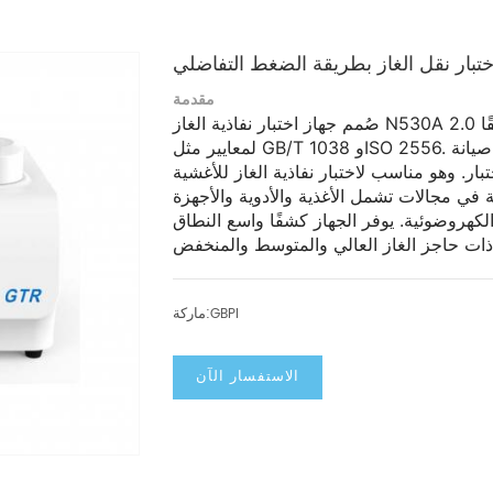
مقدمة
صُمم جهاز اختبار نفاذية الغاز N530A 2.0 وصُنع بناءً على مبدأ اختبار الضغط التفاضلي، وفقًا
لمعايير مثل GB/T 1038 وISO 2556. يعتمد الجهاز على مستشعر ضغط عالي الدقة وتقنية صيانة
ار. وهو مناسب لاختبار نفاذية الغاز للأغشية
 في مجالات تشمل الأغذية والأدوية والأجهزة
ت الكهروضوئية. يوفر الجهاز كشفًا واسع النطاق
ماركة:
GBPI
الاستفسار الآن