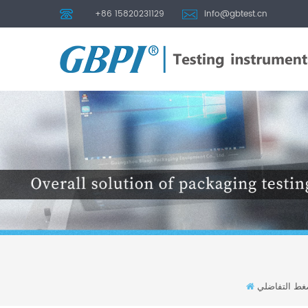
+86 15820231129
info@gbtest.cn