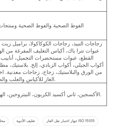
الفوط الصحية والفوط الصحية ومنتجات 
زجاجات النبيذ، زجاجات الكوكاكولا، براميل زيت 
عبوات تترا باك، أكياس التغليف المفرغة من الهو
القطع، عبوات مستحضرات التجميل، أنابيب 
أكواب الجيلي، أكواب الزبادي، إلخ. بلاستيك، م
من الورق والبلاستيك، زجاج، زجاجات معدنية. اخت
الغاز للأكياس والعلب والصناديق والبراميل.
الأكسجين، ثاني أكسيد الكربون، النيتروجين، الهواء، الهيليوم، الخ.
جهاز اختبار نقل الغاز ISO 15105
تغليف الأدوية
محلل