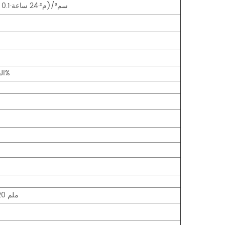
0.0001 سم³/(م²·24 ساعة·0.1 ميجا باسكال)
القيمة المشار إليها ±0.2%
690 ملم
620