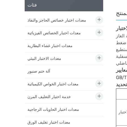
فئات
منتج
معدات اختبار خصائص الحاجز والنفاذ
اختبار
معدات اختبار الخصائص الفيزيائية
العلوية والسفلية. تُستخدم
ق ضغط
معدات اختبار غشاء البطارية
ستطيع
معدات الاختبار البيئي
اضلي
عايير
آلة ختم صنبور
GB/T
معدات اختبار الخواص الكيميائية
حديد
خدمة اختبار التغليف المرن
معدات اختبار الحاويات الزجاجية
ختبار
معدات اختبار تغليف الورق