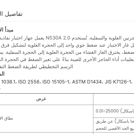
تفاصيل ال
مبدأ ال
يعمل جهاز اختبار نفاذية الغاز N530A 2.0 بطريقة الضغط التفاضلي. توضع العينة المُجهزة بين الحجرتين 
ُدخل غاز الاختبار عند ضغط جوي واحد إلى الحجرة العلوية لتشكيل فر
 الضغط، يخترق الغاز الغشاء من الحجرة العلوية إلى الحجرة السفلية. ي
الرسم التخطيطي لطريقة الضغط التف
الم
 1038.1، ISO 2556، ISO 15105-1، ASTM D1434، JIS K7126-
ت
غرض
نطاق الا
ا يصل إلى 600000 سم³/(م²·24 ساعة·0.1 ميجا باسكال) عن طريق
ع الحد الأقصى للحجم