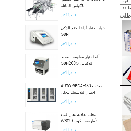
قوة
للأكياس المائلة
طاقة
اقرأ أكثر
طلب
جهاز اختبار أداء الختم الذكي
GBPI
اقرأ أكثر
آلة اختبار مقاومة الضغط
GBN200G للأكياس
البلاستيكية
اقرأ أكثر
AUTO GBDA-180 معدات
اختبار البلاستيك لتحلل
السماد
اقرأ أكثر
محلل نفاذية بخار الماء
W812 (طريقة الكوب)
معدات اختبار WVTR للتغليف
اقرأ أكثر