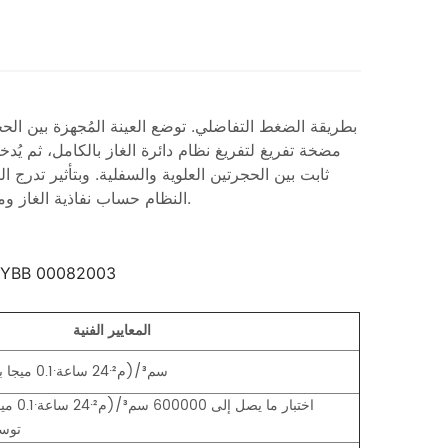
مضخة تفريغ لتفريغ نظام دائرة الغاز بالكامل، ثم ي
ثابت بين الحجرتين العلوية والسفلية. وبتأثير تدرج
النظام حساب نفاذية الغاز ومعلمات أداء الحاجز الأخرى للعينة بناءً على تغير الضغط في الحجرة السفلية.
1، YBB 00082003
المعايير الفنية
0.01~25000 سم³/(م²·24 ساعة·0.1 ميجا باسكال)
اختبار م
توسي