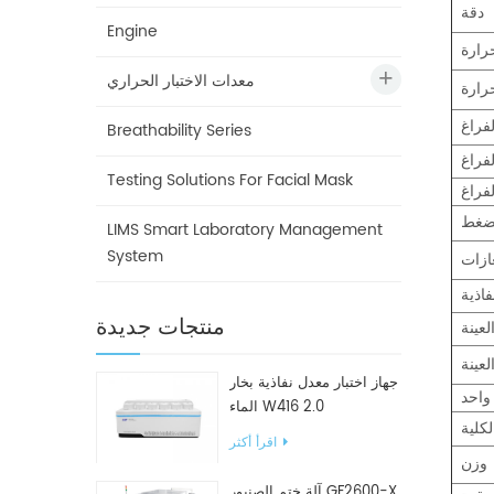
دقة
Engine
رارة
معدات الاختبار الحراري
رارة
فراغ
Breathability Series
لفراغ
Testing Solutions For Facial Mask
لفراغ
لضغط
LIMS Smart Laboratory Management
System
غازات
فاذية
منتجات جديدة
عينة
عينة
جهاز اختبار معدل نفاذية بخار
واحد
الماء W416 2.0
الكلية
اقرأ أكثر
وزن
آلة ختم الصنبور GF2600-X